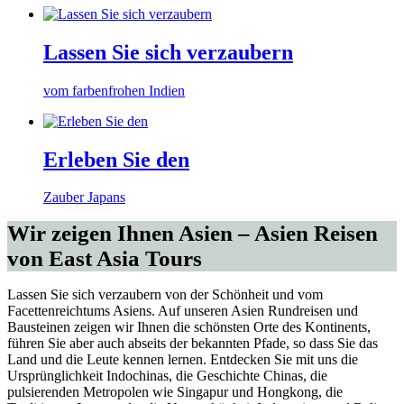
Indonesien
Kambodscha
Lassen Sie sich verzaubern
Laos
vom farbenfrohen Indien
Malaysia
Malediven
Erleben Sie den
Myanmar
Zauber Japans
Nepal
Wir zeigen Ihnen Asien – Asien Reisen
Philippinen
von East Asia Tours
Singapur
Lassen Sie sich verzaubern von der Schönheit und vom
Sri Lanka
Facettenreichtums Asiens. Auf unseren Asien Rundreisen und
Bausteinen zeigen wir Ihnen die schönsten Orte des Kontinents,
Thailand
führen Sie aber auch abseits der bekannten Pfade, so dass Sie das
Land und die Leute kennen lernen. Entdecken Sie mit uns die
Tibet
Ursprünglichkeit Indochinas, die Geschichte Chinas, die
pulsierenden Metropolen wie Singapur und Hongkong, die
Vietnam