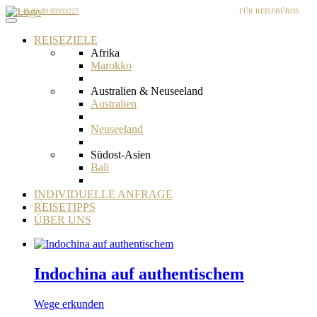
+49 (0) 89 69393227
FÜR REISEBÜROS
Toggle
navigation
REISEZIELE
Afrika
Marokko
Australien & Neuseeland
Australien
Neuseeland
Südost-Asien
Bali
Bangladesch
INDIVIDUELLE ANFRAGE
REISETIPPS
Bhutan
ÜBER UNS
Borneo
Brunei
Indochina auf authentischem
Indien
Wege erkunden