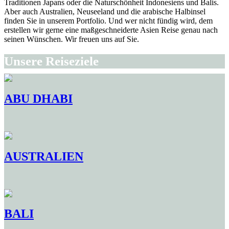
Traditionen Japans oder die Naturschönheit Indonesiens und Balis.
Aber auch Australien, Neuseeland und die arabische Halbinsel
Vorderasien & Arabisch...
finden Sie in unserem Portfolio. Und wer nicht fündig wird, dem
Abu Dhabi
erstellen wir gerne eine maßgeschneiderte Asien Reise genau nach
seinen Wünschen. Wir freuen uns auf Sie.
Dubai
Unsere Reiseziele
Oman
Saudi Arabien
Vereinigte Arabische Emirate
ABU DHABI
Zentralasien & Ostasien
China
Japan
AUSTRALIEN
Kasachstan
Pakistan
Südkorea
BALI
Taiwan