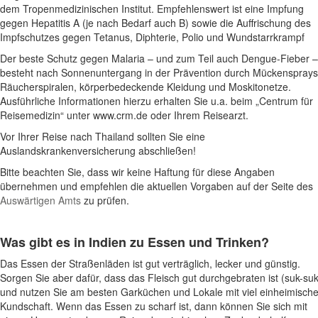
dem Tropenmedizinischen Institut. Empfehlenswert ist eine Impfung
gegen Hepatitis A (je nach Bedarf auch B) sowie die Auffrischung des
Impfschutzes gegen Tetanus, Diphterie, Polio und Wundstarrkrampf
Der beste Schutz gegen Malaria – und zum Teil auch Dengue-Fieber –
besteht nach Sonnenuntergang in der Prävention durch Mückensprays
Räucherspiralen, körperbedeckende Kleidung und Moskitonetze.
Ausführliche Informationen hierzu erhalten Sie u.a. beim „Centrum für
Reisemedizin“ unter www.crm.de oder Ihrem Reisearzt.
Vor Ihrer Reise nach Thailand sollten Sie eine
Auslandskrankenversicherung abschließen!
Bitte beachten Sie, dass wir keine Haftung für diese Angaben
übernehmen und empfehlen die aktuellen Vorgaben auf der Seite des
Auswärtigen Amts
zu prüfen.
Was gibt es in Indien zu Essen und Trinken?
Das Essen der Straßenläden ist gut verträglich, lecker und günstig.
Sorgen Sie aber dafür, dass das Fleisch gut durchgebraten ist (suk-suk
und nutzen Sie am besten Garküchen und Lokale mit viel einheimische
Kundschaft. Wenn das Essen zu scharf ist, dann können Sie sich mit