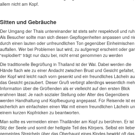
allem nicht am Kopf.
Sitten und Gebräuche
Der Umgang der Thais untereinander ist stets sehr respektvoll und ruh
Als Besucher sollte man sich diesen Gepflogenheiten anpassen und ni
durch einen lauten oder unfreundlichen Ton gegenüber Einheimischen
auffallen. Wer bei Problemen laut wird, zu aufgeregt erscheint oder gar
“explodiert“ trägt nur dazu bei, nicht ernst genommen zu werden
Die traditionelle Begrüßung in Thailand ist der Wai. Dabei werden die
Hände flach wie zu einer Andacht zwischen Brust und Gesicht gefaltet,
der Kopf wird leicht nach vorn gesenkt und ein freundliches Lächeln au
das Gesicht gezaubert. Dieser Gruß verbirgt allerdings wesentlich meh
Information über die Grüßenden als er vielleicht auf den ersten Blick
erahnen lässt: Je nach sozialer Stellung oder Alter des Gegenübers
werden Handhaltung und Kopfbeugung angepasst. Für Reisende ist e
sicherlich am einfachsten einen Wai mit einem freundlichen Lächeln u
einem kurzen Kopfnicken zu beantworten.
Man sollte es vermeiden einen Thailänder am Kopf zu berühren. Er ist
Sitz der Seele und somit der heiligste Teil des Körpers. Selbst ein liebe
gemeintes Streicheln über das Oberhaupt eines Kindes bewirkt oft das