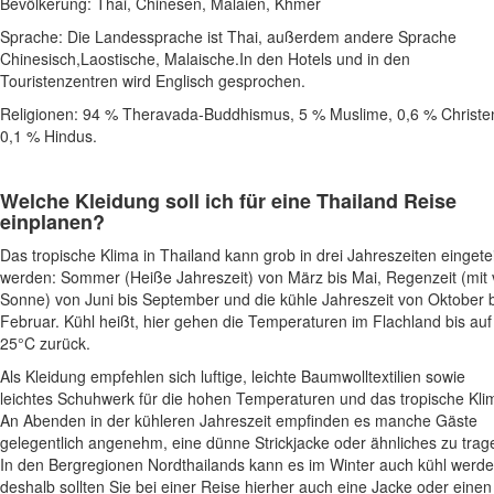
Bevölkerung: Thai, Chinesen, Malaien, Khmer
Sprache: Die Landessprache ist Thai, außerdem andere Sprache
Chinesisch,Laostische, Malaische.In den Hotels und in den
Touristenzentren wird Englisch gesprochen.
Religionen: 94 % Theravada-Buddhismus, 5 % Muslime, 0,6 % Christe
0,1 % Hindus.
Welche Kleidung soll ich für eine
Thailand
Reise
einplanen?
Das tropische Klima in Thailand kann grob in drei Jahreszeiten eingetei
werden: Sommer (Heiße Jahreszeit) von März bis Mai, Regenzeit (mit v
Sonne) von Juni bis September und die kühle Jahreszeit von Oktober b
Februar. Kühl heißt, hier gehen die Temperaturen im Flachland bis auf
25°C zurück.
Als Kleidung empfehlen sich luftige, leichte Baumwolltextilien sowie
leichtes Schuhwerk für die hohen Temperaturen und das tropische Kli
An Abenden in der kühleren Jahreszeit empfinden es manche Gäste
gelegentlich angenehm, eine dünne Strickjacke oder ähnliches zu trag
In den Bergregionen Nordthailands kann es im Winter auch kühl werde
deshalb sollten Sie bei einer Reise hierher auch eine Jacke oder einen