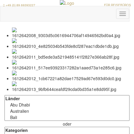
+49 (0) 89 69393227
FÜR REISEBÜROS
Toggl
naviga
oder