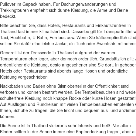
Pullover im Gepäck haben. Für Dschungelwanderungen und
Trekkingtouren empfiehlt sich dünne Kleidung, die Arme und Beine
bedeckt.
Bitte beachten Sie, dass Hotels, Restaurants und Einkaufszentren in
Thailand fast immer klimatisiert sind. Dasselbe gilt für Transportmittel 
Taxi, Hochbahn, U-Bahn, Fernbus usw. Wenn Sie kälteempfindlich sind
sollten Sie dafür eine leichte Jacke, ein Tuch oder Sweatshirt mitnehm
Generell ist der Dresscode in Thailand aufgrund der warmen
Temperaturen eher leger, aber dennoch ordentlich. Grundsätzlich gilt: 
ordentlicher die Kleidung, desto angesehener sind Sie dort. In gehobe
Hotels oder Restaurants sind abends lange Hosen und ordentliche
Kleidung vorgeschrieben
Nacktbaden und Baden ohne Bikinioberteil in der Öffentlichkeit sind
verboten und können bestraft werden. Bei Tempelbesuchen sind wede
schulterfreie Kleidung noch knappe Röcke oder kurze Hosen gestattet!
Auf Ausflügen und Rundreisen mit vielen Tempelbesuchen empfehlen 
Ihnen, Schuhe zu tragen, die Sie leicht und bequem aus- und anziehe
können.
Die Sonne ist in Thailand vielerorts sehr intensiv und heiß. Vor allem
Kinder sollten in der Sonne immer eine Kopfbedeckung tragen, aber a