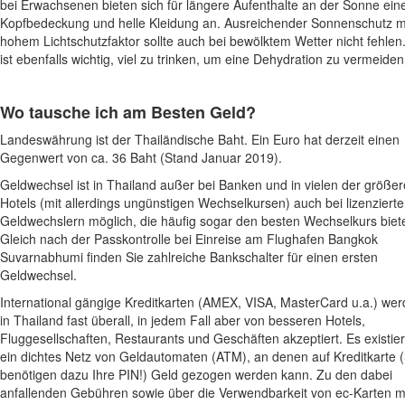
bei Erwachsenen bieten sich für längere Aufenthalte an der Sonne ein
Kopfbedeckung und helle Kleidung an. Ausreichender Sonnenschutz m
hohem Lichtschutzfaktor sollte auch bei bewölktem Wetter nicht fehlen
ist ebenfalls wichtig, viel zu trinken, um eine Dehydration zu vermeiden
Wo tausche ich am Besten Geld?
Landeswährung ist der Thailändische Baht. Ein Euro hat derzeit einen
Gegenwert von ca. 36 Baht (Stand Januar 2019).
Geldwechsel ist in Thailand außer bei Banken und in vielen der größe
Hotels (mit allerdings ungünstigen Wechselkursen) auch bei lizenziert
Geldwechslern möglich, die häufig sogar den besten Wechselkurs biet
Gleich nach der Passkontrolle bei Einreise am Flughafen Bangkok
Suvarnabhumi finden Sie zahlreiche Bankschalter für einen ersten
Geldwechsel.
International gängige Kreditkarten (AMEX, VISA, MasterCard u.a.) we
in Thailand fast überall, in jedem Fall aber von besseren Hotels,
Fluggesellschaften, Restaurants und Geschäften akzeptiert. Es existier
ein dichtes Netz von Geldautomaten (ATM), an denen auf Kreditkarte (
benötigen dazu Ihre PIN!) Geld gezogen werden kann. Zu den dabei
anfallenden Gebühren sowie über die Verwendbarkeit von ec-Karten m