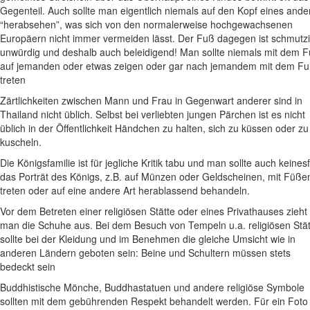
Gegenteil. Auch sollte man eigentlich niemals auf den Kopf eines ande
“herabsehen”, was sich von den normalerweise hochgewachsenen
Europäern nicht immer vermeiden lässt. Der Fuß dagegen ist schmutzi
unwürdig und deshalb auch beleidigend! Man sollte niemals mit dem 
auf jemanden oder etwas zeigen oder gar nach jemandem mit dem F
treten
Zärtlichkeiten zwischen Mann und Frau in Gegenwart anderer sind in
Thailand nicht üblich. Selbst bei verliebten jungen Pärchen ist es nicht
üblich in der Öffentlichkeit Händchen zu halten, sich zu küssen oder zu
kuscheln.
Die Königsfamilie ist für jegliche Kritik tabu und man sollte auch keinesf
das Porträt des Königs, z.B. auf Münzen oder Geldscheinen, mit Füße
treten oder auf eine andere Art herablassend behandeln.
Vor dem Betreten einer religiösen Stätte oder eines Privathauses zieht
man die Schuhe aus. Bei dem Besuch von Tempeln u.a. religiösen Stä
sollte bei der Kleidung und im Benehmen die gleiche Umsicht wie in
anderen Ländern geboten sein: Beine und Schultern müssen stets
bedeckt sein
Buddhistische Mönche, Buddhastatuen und andere religiöse Symbole
sollten mit dem gebührenden Respekt behandelt werden. Für ein Foto