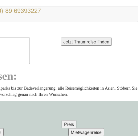
0) 89 69393227
FÜR REISEBÜROS
Jetzt Traumreise finden
sen:
lparks bis zur Badeverlängerung, alle Reisemöglichkeiten in Asien. Stöbern Sie
sevorschlag genau nach Ihren Wünschen.
Preis
r
Mietwagenreise