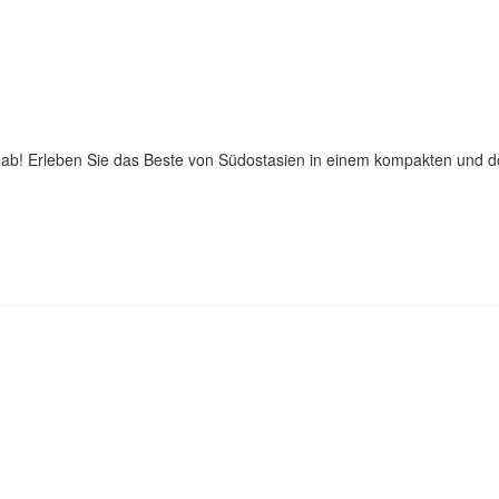
b! Erleben Sie das Beste von Südostasien in einem kompakten und doc
ÜDOST-ASIEN - MALAYSIA, BORNEO, BRUN