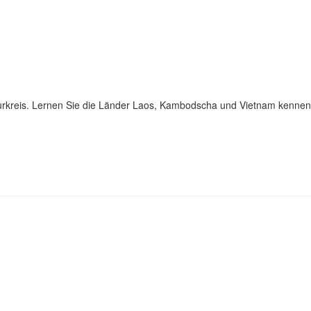
turkreis. Lernen Sie die Länder Laos, Kambodscha und Vietnam kennen
 HALBINSEL - DUBAI, ABU DHABI, VERE