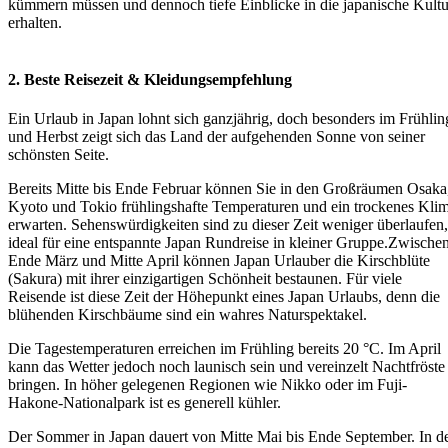
kümmern müssen und dennoch tiefe Einblicke in die japanische Kultu
erhalten.
2. Beste Reisezeit & Kleidungsempfehlung
Ein Urlaub in Japan lohnt sich ganzjährig, doch besonders im Frühlin
und Herbst zeigt sich das Land der aufgehenden Sonne von seiner
schönsten Seite.
Bereits Mitte bis Ende Februar können Sie in den Großräumen Osaka
Kyoto und Tokio frühlingshafte Temperaturen und ein trockenes Kli
erwarten. Sehenswürdigkeiten sind zu dieser Zeit weniger überlaufen,
ideal für eine entspannte Japan Rundreise in kleiner Gruppe.Zwische
Ende März und Mitte April können Japan Urlauber die Kirschblüte
(Sakura) mit ihrer einzigartigen Schönheit bestaunen. Für viele
Reisende ist diese Zeit der Höhepunkt eines Japan Urlaubs, denn die
blühenden Kirschbäume sind ein wahres Naturspektakel.
Die Tagestemperaturen erreichen im Frühling bereits 20 °C. Im April
kann das Wetter jedoch noch launisch sein und vereinzelt Nachtfröste
bringen. In höher gelegenen Regionen wie Nikko oder im Fuji-
Hakone-Nationalpark ist es generell kühler.
Der Sommer in Japan dauert von Mitte Mai bis Ende September. In d