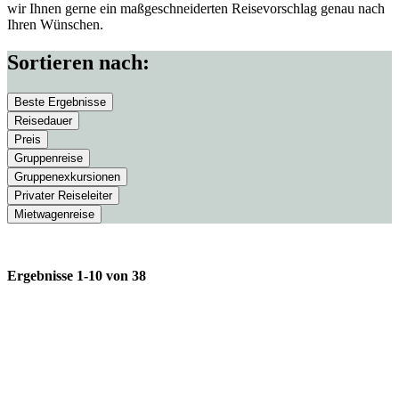
Vietnam
wir Ihnen gerne ein maßgeschneiderten Reisevorschlag genau nach
Ihren Wünschen.
Vorderasien & Arabisch...
Abu Dhabi
Sortieren nach:
Dubai
Beste Ergebnisse
Oman
Reisedauer
Preis
Saudi Arabien
Gruppenreise
Gruppenexkursionen
Vereinigte Arabische Emirate
Privater Reiseleiter
Mietwagenreise
Zentralasien & Ostasien
China
Ergebnisse 1-10 von 38
Japan
ZENTRALASIEN & OSTASIEN - JAPAN
Kasachstan
Pakistan
Südkorea