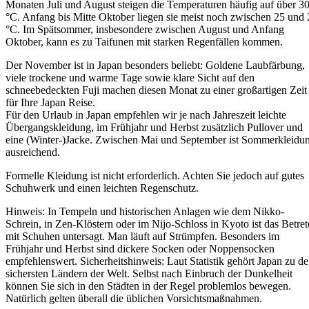
Monaten Juli und August steigen die Temperaturen häufig auf über 3
°C. Anfang bis Mitte Oktober liegen sie meist noch zwischen 25 und 
°C. Im Spätsommer, insbesondere zwischen August und Anfang
Oktober, kann es zu Taifunen mit starken Regenfällen kommen.
Der November ist in Japan besonders beliebt: Goldene Laubfärbung,
viele trockene und warme Tage sowie klare Sicht auf den
schneebedeckten Fuji machen diesen Monat zu einer großartigen Zeit
für Ihre Japan Reise.
Für den Urlaub in Japan empfehlen wir je nach Jahreszeit leichte
Übergangskleidung, im Frühjahr und Herbst zusätzlich Pullover und
eine (Winter-)Jacke. Zwischen Mai und September ist Sommerkleidu
ausreichend.
Formelle Kleidung ist nicht erforderlich. Achten Sie jedoch auf gutes
Schuhwerk und einen leichten Regenschutz.
Hinweis: In Tempeln und historischen Anlagen wie dem Nikko-
Schrein, in Zen-Klöstern oder im Nijo-Schloss in Kyoto ist das Betre
mit Schuhen untersagt. Man läuft auf Strümpfen. Besonders im
Frühjahr und Herbst sind dickere Socken oder Noppensocken
empfehlenswert. Sicherheitshinweis: Laut Statistik gehört Japan zu d
sichersten Ländern der Welt. Selbst nach Einbruch der Dunkelheit
können Sie sich in den Städten in der Regel problemlos bewegen.
Natürlich gelten überall die üblichen Vorsichtsmaßnahmen.