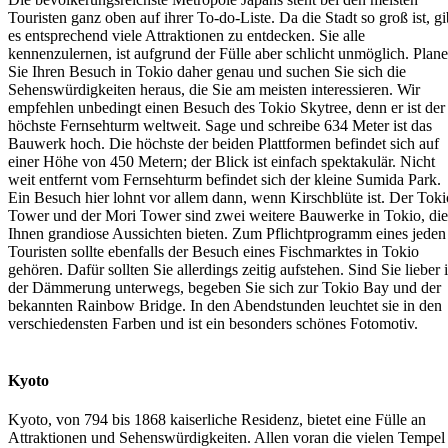
Touristen ganz oben auf ihrer To-do-Liste. Da die Stadt so groß ist, gi
es entsprechend viele Attraktionen zu entdecken. Sie alle
kennenzulernen, ist aufgrund der Fülle aber schlicht unmöglich. Plan
Sie Ihren Besuch in Tokio daher genau und suchen Sie sich die
Sehenswürdigkeiten heraus, die Sie am meisten interessieren. Wir
empfehlen unbedingt einen Besuch des Tokio Skytree, denn er ist der
höchste Fernsehturm weltweit. Sage und schreibe 634 Meter ist das
Bauwerk hoch. Die höchste der beiden Plattformen befindet sich auf
einer Höhe von 450 Metern; der Blick ist einfach spektakulär. Nicht
weit entfernt vom Fernsehturm befindet sich der kleine Sumida Park.
Ein Besuch hier lohnt vor allem dann, wenn Kirschblüte ist. Der Toki
Tower und der Mori Tower sind zwei weitere Bauwerke in Tokio, die
Ihnen grandiose Aussichten bieten. Zum Pflichtprogramm eines jeden
Touristen sollte ebenfalls der Besuch eines Fischmarktes in Tokio
gehören. Dafür sollten Sie allerdings zeitig aufstehen. Sind Sie lieber 
der Dämmerung unterwegs, begeben Sie sich zur Tokio Bay und der
bekannten Rainbow Bridge. In den Abendstunden leuchtet sie in den
verschiedensten Farben und ist ein besonders schönes Fotomotiv.
Kyoto
Kyoto, von 794 bis 1868 kaiserliche Residenz, bietet eine Fülle an
Attraktionen und Sehenswürdigkeiten. Allen voran die vielen Tempel