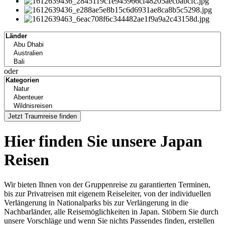
Indonesien
Kambodscha
Laos
Malaysia
oder
Malediven
Myanmar
Jetzt Traumreise finden
Nepal
Philippinen
Hier finden Sie unsere Japan
Singapur
Reisen
Sri Lanka
Wir bieten Ihnen von der Gruppenreise zu garantierten Terminen,
Thailand
bis zur Privatreisen mit eigenem Reiseleiter, von der individuellen
Verlängerung in Nationalparks bis zur Verlängerung in die
Tibet
Nachbarländer, alle Reisemöglichkeiten in Japan. Stöbern Sie durch
unsere Vorschläge und wenn Sie nichts Passendes finden, erstellen