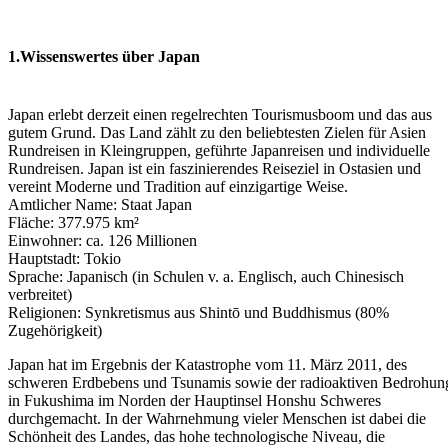
1.Wissenswertes über Japan
Japan erlebt derzeit einen regelrechten Tourismusboom und das aus
gutem Grund. Das Land zählt zu den beliebtesten Zielen für Asien
Rundreisen in Kleingruppen, geführte Japanreisen und individuelle
Rundreisen. Japan ist ein faszinierendes Reiseziel in Ostasien und
vereint Moderne und Tradition auf einzigartige Weise.
Amtlicher Name: Staat Japan
Fläche: 377.975 km²
Einwohner: ca. 126 Millionen
Hauptstadt: Tokio
Sprache: Japanisch (in Schulen v. a. Englisch, auch Chinesisch
verbreitet)
Religionen: Synkretismus aus Shintō und Buddhismus (80%
Zugehörigkeit)
Japan hat im Ergebnis der Katastrophe vom 11. März 2011, des
schweren Erdbebens und Tsunamis sowie der radioaktiven Bedrohun
in Fukushima im Norden der Hauptinsel Honshu Schweres
durchgemacht. In der Wahrnehmung vieler Menschen ist dabei die
Schönheit des Landes, das hohe technologische Niveau, die