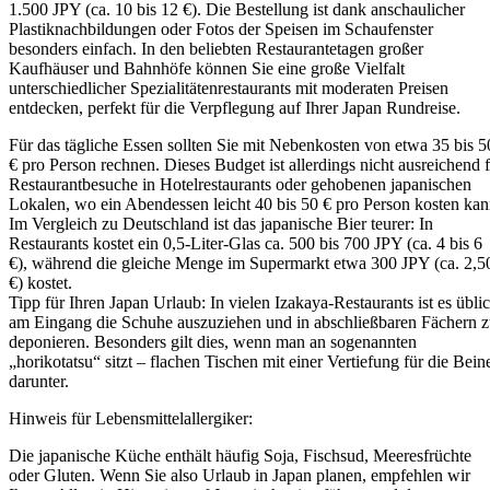
1.500 JPY (ca. 10 bis 12 €). Die Bestellung ist dank anschaulicher
Plastiknachbildungen oder Fotos der Speisen im Schaufenster
besonders einfach. In den beliebten Restaurantetagen großer
Kaufhäuser und Bahnhöfe können Sie eine große Vielfalt
unterschiedlicher Spezialitätenrestaurants mit moderaten Preisen
entdecken, perfekt für die Verpflegung auf Ihrer Japan Rundreise.
Für das tägliche Essen sollten Sie mit Nebenkosten von etwa 35 bis 5
€ pro Person rechnen. Dieses Budget ist allerdings nicht ausreichend 
Restaurantbesuche in Hotelrestaurants oder gehobenen japanischen
Lokalen, wo ein Abendessen leicht 40 bis 50 € pro Person kosten kan
Im Vergleich zu Deutschland ist das japanische Bier teurer: In
Restaurants kostet ein 0,5-Liter-Glas ca. 500 bis 700 JPY (ca. 4 bis 6
€), während die gleiche Menge im Supermarkt etwa 300 JPY (ca. 2,5
€) kostet.
Tipp für Ihren Japan Urlaub: In vielen Izakaya-Restaurants ist es üblic
am Eingang die Schuhe auszuziehen und in abschließbaren Fächern 
deponieren. Besonders gilt dies, wenn man an sogenannten
„horikotatsu“ sitzt – flachen Tischen mit einer Vertiefung für die Bein
darunter.
Hinweis für Lebensmittelallergiker:
Die japanische Küche enthält häufig Soja, Fischsud, Meeresfrüchte
oder Gluten. Wenn Sie also Urlaub in Japan planen, empfehlen wir