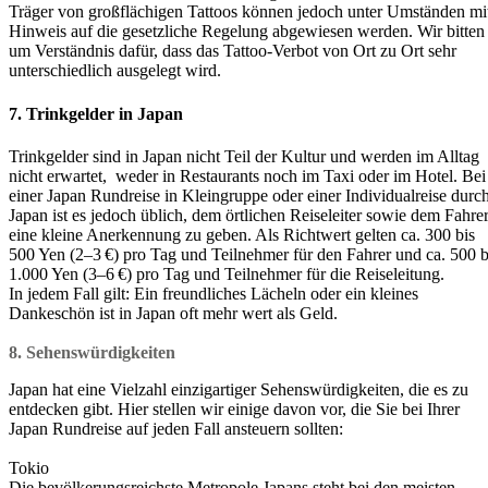
Träger von großflächigen Tattoos können jedoch unter Umständen mi
Hinweis auf die gesetzliche Regelung abgewiesen werden. Wir bitten
um Verständnis dafür, dass das Tattoo-Verbot von Ort zu Ort sehr
unterschiedlich ausgelegt wird.
7. Trinkgelder in Japan
Trinkgelder sind in Japan nicht Teil der Kultur und werden im Alltag
nicht erwartet, weder in Restaurants noch im Taxi oder im Hotel. Bei
einer Japan Rundreise in Kleingruppe oder einer Individualreise durc
Japan ist es jedoch üblich, dem örtlichen Reiseleiter sowie dem Fahre
eine kleine Anerkennung zu geben. Als Richtwert gelten ca. 300 bis
500 Yen (2–3 €) pro Tag und Teilnehmer für den Fahrer und ca. 500 b
1.000 Yen (3–6 €) pro Tag und Teilnehmer für die Reiseleitung.
In jedem Fall gilt: Ein freundliches Lächeln oder ein kleines
Dankeschön ist in Japan oft mehr wert als Geld.
8. Sehenswürdigkeiten
Japan hat eine Vielzahl einzigartiger Sehenswürdigkeiten, die es zu
entdecken gibt. Hier stellen wir einige davon vor, die Sie bei Ihrer
Japan Rundreise auf jeden Fall ansteuern sollten:
Tokio
Die bevölkerungsreichste Metropole Japans steht bei den meisten