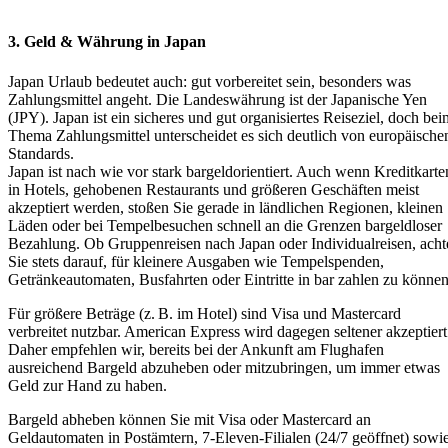
3. Geld & Währung in Japan
Japan Urlaub bedeutet auch: gut vorbereitet sein, besonders was
Zahlungsmittel angeht. Die Landeswährung ist der Japanische Yen
(JPY). Japan ist ein sicheres und gut organisiertes Reiseziel, doch bei
Thema Zahlungsmittel unterscheidet es sich deutlich von europäische
Standards.
Japan ist nach wie vor stark bargeldorientiert. Auch wenn Kreditkarte
in Hotels, gehobenen Restaurants und größeren Geschäften meist
akzeptiert werden, stoßen Sie gerade in ländlichen Regionen, kleinen
Läden oder bei Tempelbesuchen schnell an die Grenzen bargeldloser
Bezahlung. Ob Gruppenreisen nach Japan oder Individualreisen, acht
Sie stets darauf, für kleinere Ausgaben wie Tempelspenden,
Getränkeautomaten, Busfahrten oder Eintritte in bar zahlen zu können
Für größere Beträge (z. B. im Hotel) sind Visa und Mastercard
verbreitet nutzbar. American Express wird dagegen seltener akzeptiert
Daher empfehlen wir, bereits bei der Ankunft am Flughafen
ausreichend Bargeld abzuheben oder mitzubringen, um immer etwas
Geld zur Hand zu haben.
Bargeld abheben können Sie mit Visa oder Mastercard an
Geldautomaten in Postämtern, 7-Eleven-Filialen (24/7 geöffnet) sowi