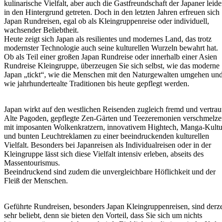
kulinarische Vielfalt, aber auch die Gastfreundschaft der Japaner leide
in den Hintergrund getreten. Doch in den letzten Jahren erfreuen sich
Japan Rundreisen, egal ob als Kleingruppenreise oder individuell,
wachsender Beliebtheit.
Heute zeigt sich Japan als resilientes und modernes Land, das trotz
modernster Technologie auch seine kulturellen Wurzeln bewahrt hat.
Ob als Teil einer großen Japan Rundreise oder innerhalb einer Asien
Rundreise Kleingruppe, überzeugen Sie sich selbst, wie das moderne
Japan „tickt“, wie die Menschen mit den Naturgewalten umgehen un
wie jahrhundertealte Traditionen bis heute gepflegt werden.
Japan wirkt auf den westlichen Reisenden zugleich fremd und vertrau
Alte Pagoden, gepflegte Zen-Gärten und Teezeremonien verschmelz
mit imposanten Wolkenkratzern, innovativem Hightech, Manga-Kultu
und bunten Leuchtreklamen zu einer beeindruckenden kulturellen
Vielfalt. Besonders bei Japanreisen als Individualreisen oder in der
Kleingruppe lässt sich diese Vielfalt intensiv erleben, abseits des
Massentourismus.
Beeindruckend sind zudem die unvergleichbare Höflichkeit und der
Fleiß der Menschen.
Geführte Rundreisen, besonders Japan Kleingruppenreisen, sind derze
sehr beliebt, denn sie bieten den Vorteil, dass Sie sich um nichts