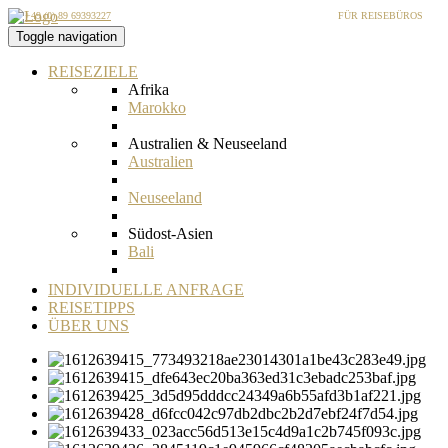
+49 (0) 89 69393227
FÜR REISEBÜROS
Toggle navigation
REISEZIELE
Afrika
Marokko
Australien & Neuseeland
Australien
Neuseeland
Südost-Asien
Bali
Bangladesch
INDIVIDUELLE ANFRAGE
REISETIPPS
Bhutan
ÜBER UNS
Borneo
Brunei
Indien