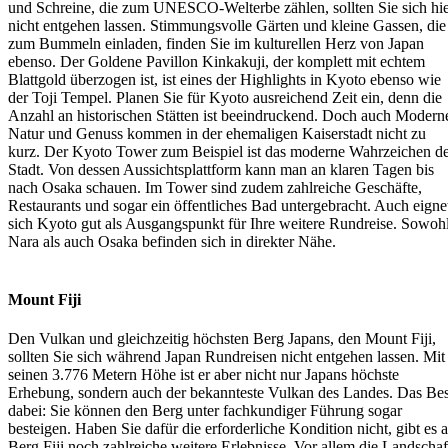
und Schreine, die zum UNESCO-Welterbe zählen, sollten Sie sich hi
nicht entgehen lassen. Stimmungsvolle Gärten und kleine Gassen, die
zum Bummeln einladen, finden Sie im kulturellen Herz von Japan
ebenso. Der Goldene Pavillon Kinkakuji, der komplett mit echtem
Blattgold überzogen ist, ist eines der Highlights in Kyoto ebenso wie
der Toji Tempel. Planen Sie für Kyoto ausreichend Zeit ein, denn die
Anzahl an historischen Stätten ist beeindruckend. Doch auch Modern
Natur und Genuss kommen in der ehemaligen Kaiserstadt nicht zu
kurz. Der Kyoto Tower zum Beispiel ist das moderne Wahrzeichen d
Stadt. Von dessen Aussichtsplattform kann man an klaren Tagen bis
nach Osaka schauen. Im Tower sind zudem zahlreiche Geschäfte,
Restaurants und sogar ein öffentliches Bad untergebracht. Auch eigne
sich Kyoto gut als Ausgangspunkt für Ihre weitere Rundreise. Sowoh
Nara als auch Osaka befinden sich in direkter Nähe.
Mount Fiji
Den Vulkan und gleichzeitig höchsten Berg Japans, den Mount Fiji,
sollten Sie sich während Japan Rundreisen nicht entgehen lassen. Mit
seinen 3.776 Metern Höhe ist er aber nicht nur Japans höchste
Erhebung, sondern auch der bekannteste Vulkan des Landes. Das Bes
dabei: Sie können den Berg unter fachkundiger Führung sogar
besteigen. Haben Sie dafür die erforderliche Kondition nicht, gibt es 
Berg Fiji noch zahlreiche weitere Erlebnisse. Vor allem die Landschaf