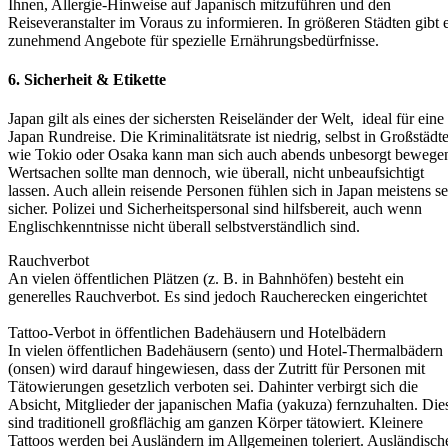
Ihnen, Allergie-Hinweise auf Japanisch mitzuführen und den
Reiseveranstalter im Voraus zu informieren. In größeren Städten gibt 
zunehmend Angebote für spezielle Ernährungsbedürfnisse.
6. Sicherheit & Etikette
Japan gilt als eines der sichersten Reiseländer der Welt, ideal für eine
Japan Rundreise. Die Kriminalitätsrate ist niedrig, selbst in Großstädt
wie Tokio oder Osaka kann man sich auch abends unbesorgt bewege
Wertsachen sollte man dennoch, wie überall, nicht unbeaufsichtigt
lassen. Auch allein reisende Personen fühlen sich in Japan meistens s
sicher. Polizei und Sicherheitspersonal sind hilfsbereit, auch wenn
Englischkenntnisse nicht überall selbstverständlich sind.
Rauchverbot
An vielen öffentlichen Plätzen (z. B. in Bahnhöfen) besteht ein
generelles Rauchverbot. Es sind jedoch Raucherecken eingerichtet
Tattoo-Verbot in öffentlichen Badehäusern und Hotelbädern
In vielen öffentlichen Badehäusern (sento) und Hotel-Thermalbädern
(onsen) wird darauf hingewiesen, dass der Zutritt für Personen mit
Tätowierungen gesetzlich verboten sei. Dahinter verbirgt sich die
Absicht, Mitglieder der japanischen Mafia (yakuza) fernzuhalten. Die
sind traditionell großflächig am ganzen Körper tätowiert. Kleinere
Tattoos werden bei Ausländern im Allgemeinen toleriert. Ausländisch