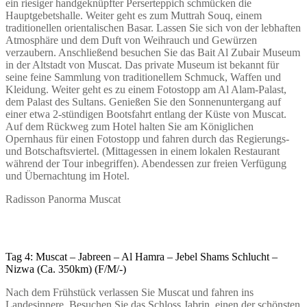
ein riesiger handgeknüpfter Perserteppich schmücken die
Hauptgebetshalle. Weiter geht es zum Muttrah Souq, einem
traditionellen orientalischen Basar. Lassen Sie sich von der lebhaften
Atmosphäre und dem Duft von Weihrauch und Gewürzen
verzaubern. Anschließend besuchen Sie das Bait Al Zubair Museum
in der Altstadt von Muscat. Das private Museum ist bekannt für
seine feine Sammlung von traditionellem Schmuck, Waffen und
Kleidung. Weiter geht es zu einem Fotostopp am Al Alam-Palast,
dem Palast des Sultans. Genießen Sie den Sonnenuntergang auf
einer etwa 2-stündigen Bootsfahrt entlang der Küste von Muscat.
Auf dem Rückweg zum Hotel halten Sie am Königlichen
Opernhaus für einen Fotostopp und fahren durch das Regierungs-
und Botschaftsviertel. (Mittagessen in einem lokalen Restaurant
während der Tour inbegriffen). Abendessen zur freien Verfügung
und Übernachtung im Hotel.
Radisson Panorma Muscat
Tag 4: Muscat – Jabreen – Al Hamra – Jebel Shams Schlucht –
Nizwa (Ca. 350km) (F/M/-)
Nach dem Frühstück verlassen Sie Muscat und fahren ins
Landesinnere. Besuchen Sie das Schloss Jabrin, einen der schönsten