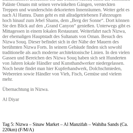
Paläste Omans mit seinen verwinkelten Gängen, versteckten
Treppen und wunderschön dekorierten Innenräumen. Weiter geht es
nach Al Hamra. Dann geht es mit allradgetriebenen Fahrzeugen
hoch hinauf zum Jebel Shams, dem „Berg der Sonne“. Dort können
Sie den Blick auf den „Grand Canyon“ genießen. Unterwegs gibt es
Mittagessen in einem lokalen Restaurant. Weiterfahrt nach Nizwa,
der ehemaligen Hauptstadt des Sultanats von Oman. Besuch des
Nizwa Souq. Dieser befindet sich in der Nähe der Mauern des
berühmten Nizwa Forts. In seinem Gebäude finden sich sowohl
traditionelle als auch moderne architektonische Linien. In den vielen
Gassen und Bereichen des Nizwa Souq haben sich seit Hunderten
von Jahren lokale Händler und Kunsthandwerker niedergelassen.
Noch heute findet man hier Kupferhandwerk, Dolchschmieden,
Webereien sowie Händler von Vieh, Fisch, Gemüse und vielem
mehr.
Übernachtung in Nizwa.
Al Diyar
Tag 5: Nizwa – Sinaw Market – Al Manzifah – Wahiba Sands (Ca.
220km) (F/M/A)