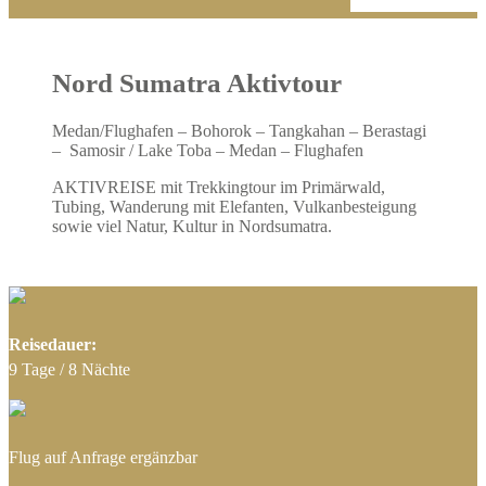
Vietnam
Vorderasien & Arabisch...
Abu Dhabi
Nord Sumatra Aktivtour
Dubai
Medan/Flughafen – Bohorok – Tangkahan – Berastagi
Oman
– Samosir / Lake Toba – Medan – Flughafen
Saudi Arabien
AKTIVREISE mit Trekkingtour im Primärwald,
Tubing, Wanderung mit Elefanten, Vulkanbesteigung
Vereinigte Arabische Emirate
sowie viel Natur, Kultur in Nordsumatra.
Zentralasien & Ostasien
China
Japan
Reisedauer:
9 Tage / 8 Nächte
Kasachstan
Pakistan
Südkorea
Flug auf Anfrage ergänzbar