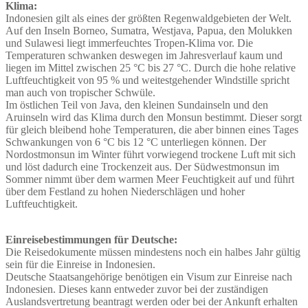
Klima:
Indonesien gilt als eines der größten Regenwaldgebieten der Welt.
Auf den Inseln Borneo, Sumatra, Westjava, Papua, den Molukken
und Sulawesi liegt immerfeuchtes Tropen-Klima vor. Die
Temperaturen schwanken deswegen im Jahresverlauf kaum und
liegen im Mittel zwischen 25 °C bis 27 °C. Durch die hohe relative
Luftfeuchtigkeit von 95 % und weitestgehender Windstille spricht
man auch von tropischer Schwüle.
Im östlichen Teil von Java, den kleinen Sundainseln und den
Aruinseln wird das Klima durch den Monsun bestimmt. Dieser sorgt
für gleich bleibend hohe Temperaturen, die aber binnen eines Tages
Schwankungen von 6 °C bis 12 °C unterliegen können. Der
Nordostmonsun im Winter führt vorwiegend trockene Luft mit sich
und löst dadurch eine Trockenzeit aus. Der Südwestmonsun im
Sommer nimmt über dem warmen Meer Feuchtigkeit auf und führt
über dem Festland zu hohen Niederschlägen und hoher
Luftfeuchtigkeit.
Einreisebestimmungen für Deutsche:
Die Reisedokumente müssen mindestens noch ein halbes Jahr gültig
sein für die Einreise in Indonesien.
Deutsche Staatsangehörige benötigen ein Visum zur Einreise nach
Indonesien. Dieses kann entweder zuvor bei der zuständigen
Auslandsvertretung beantragt werden oder bei der Ankunft erhalten