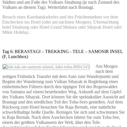
Städten und am Fuße des Vulkans Sinabung (je nach Zustand des
Vulkans an diesem Tag). Weiterfahrt nach Brastagi.
Besuch eines Karobataksdorfes und des Früchtemarktes vor dem
Einchecken ins Hotel (oder am nächsten Morgen). Übernachtung
hotel Sinabung oder Hotel Grand Mutiara oder Sibayak Hotel oder
Mikie Holiday..
Tag 6: BERASTAGI – TREKKING - TELE – SAMOSIR INSEL
(F, Lunchbox)
Am Morgen
nach dem
zeitigen Frühstück Transfer mit dem Auto zum Wanderpunkt und
Beginn der Wanderung zum Vulkan Sibayak in Begleitung eines
einheimischen Führers durch den üppigen Teil des Regenwaldes
von Sumatra auf einem bestehenden Weg. Ankunft auf dem Gipfel
des Vulkans Sibayak. Dort können Sie die spektakuläre Aussicht auf
Brastagi und den nördlichen Teil des Toba-Sees genießen. Auf dem
Rückweg zum Hotel besuchen Sie Raja Bernah, eine natürliche
schwefelhaltige heiße Quelle. Reinigen Sie sich und schwimmen Sie
in Raja Bernah. Nach dem Auschecken fahren Sie zum Toba-See,
einem der größten Vulkanseen der Welt, über den Tele-