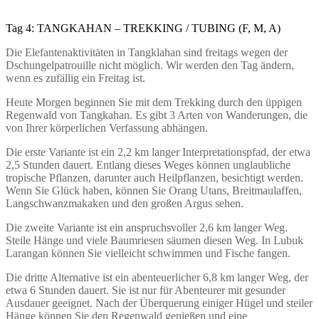
Tag 4: TANGKAHAN – TREKKING / TUBING (F, M, A)
Die Elefantenaktivitäten in Tangklahan sind freitags wegen der
Dschungelpatrouille nicht möglich. Wir werden den Tag ändern,
wenn es zufällig ein Freitag ist.
Heute Morgen beginnen Sie mit dem Trekking durch den üppigen
Regenwald von Tangkahan. Es gibt 3 Arten von Wanderungen, die
von Ihrer körperlichen Verfassung abhängen.
Die erste Variante ist ein 2,2 km langer Interpretationspfad, der etwa
2,5 Stunden dauert. Entlang dieses Weges können unglaubliche
tropische Pflanzen, darunter auch Heilpflanzen, besichtigt werden.
Wenn Sie Glück haben, können Sie Orang Utans, Breitmaulaffen,
Langschwanzmakaken und den großen Argus sehen.
Die zweite Variante ist ein anspruchsvoller 2,6 km langer Weg.
Steile Hänge und viele Baumriesen säumen diesen Weg. In Lubuk
Larangan können Sie vielleicht schwimmen und Fische fangen.
Die dritte Alternative ist ein abenteuerlicher 6,8 km langer Weg, der
etwa 6 Stunden dauert. Sie ist nur für Abenteurer mit gesunder
Ausdauer geeignet. Nach der Überquerung einiger Hügel und steiler
Hänge können Sie den Regenwald genießen und eine