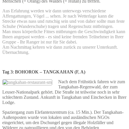
Menschen (= Orang) des Waldes (= Hutan) zu treffen.
Aus Erfahrung werden wir dann unterwegs verschiedene
Affengattungen, Vögel ... sehen. Je nach Wetterlage kann die
Strecke etwas nass und rutschig sein und von daher sollte man feste
Schuhe (Wanderschuhe) tragen und Regenschutz mitbringen.
Man muss körperliche Fitnes mitbrungen die Geschwindigkeit kann
Ihnen angepast werden - es sind keine fremden Teilnehmer in Ihrer
Gruppe - Ihr Ranger ist nur für Sie dabei.
Am Nachmittag kehren wir dann zurück zu unserer Unterkunft.
Übernachtung.
Tag 3: BOHOROK – TANGKAHAN (F, A)
Nach dem Frühstück fahren wir zum
Tangkahan-Regenwald, der zum
Leuser-Nationalpark gehört. Die Straße ist teilweise noch in sehr
schlechtem Zustand. Ankunft in Tangkahan und Einchecken in Ihrer
Lodge.
Spaziergang zum Elefantenzentrum (ca. 15 Min.). Der Tangkahan-
Außenposten wurde von lokalen und ausländischen NGOs
eingerichtet, um den Dschungel gegen illegale Holzfäller und
Wilderer zu patrouillieren und den von den Behörden