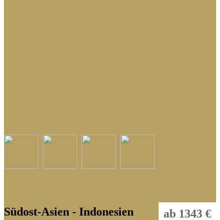
Indonesien
Kambodscha
Laos
Malaysia
Malediven
Myanmar
Nepal
Philippinen
Singapur
Sri Lanka
Thailand
Tibet
Südost-Asien - Indonesien
ab 1343 €