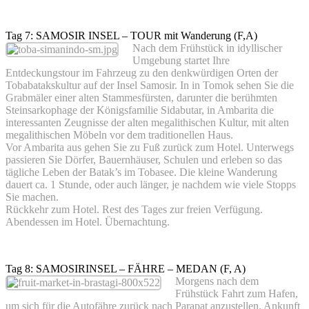
Tag 7: SAMOSIR INSEL – TOUR mit Wanderung (F,A)
Nach dem Frühstück in idyllischer
Umgebung startet Ihre
Entdeckungstour im Fahrzeug zu den denkwürdigen Orten der
Tobabatakskultur auf der Insel Samosir. In in Tomok sehen Sie die
Grabmäler einer alten Stammesfürsten, darunter die berühmten
Steinsarkophage der Königsfamilie Sidabutar, in Ambarita die
interessanten Zeugnisse der alten megalithischen Kultur, mit alten
megalithischen Möbeln vor dem traditionellen Haus.
Vor Ambarita aus gehen Sie zu Fuß zurück zum Hotel. Unterwegs
passieren Sie Dörfer, Bauernhäuser, Schulen und erleben so das
tägliche Leben der Batak’s im Tobasee. Die kleine Wanderung
dauert ca. 1 Stunde, oder auch länger, je nachdem wie viele Stopps
Sie machen.
Rückkehr zum Hotel. Rest des Tages zur freien Verfügung.
Abendessen im Hotel. Übernachtung.
Tag 8: SAMOSIRINSEL – FÄHRE – MEDAN (F, A)
Morgens nach dem
Frühstück Fahrt zum Hafen,
um sich für die Autofähre zurück nach Parapat anzustellen. Ankunft