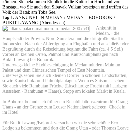
können. Sie bekommen Einblick in die Kultur im Hochland von
Brastagi, wo Sie auch den Sibayak Vulkan besteigen und treffen das
Volk der Batak am Toba See.
Tag 1: ANKUNFT IN MEDAN / MEDAN – BOHOROK /
BUKIT LAWANG (Abendessen)
Ankunft in
Medan, - die
Hauptstadt der Provinz Nord-Sumatera und die drittgrößte Stadt in
Indonesien. Nach der Abfertigung am Flughafen und anschließender
Begrüßung durch die Reiseleitung beginnt die Fahrt (ca. 4,5 Std.)
vorbei an kleinen Orten, Palmöl und Kautschukplantagen nach
Bukit Lawang bei Bohorok.
Unterwegs kleine Stadtbesichtigung in Medan mit dem Maimun
Palast und dem Chinesischen Tempel of East Mountain.
Unterwegs sehen Sie auch kleinen Dörfer in schönen Landschaften,
sowie Kautschuk- und Palmölplantagen. Wenn es Saison ist sehen
Sie auch viele Rambutan Früchte (Litschiartige Frucht mit haarigem
Aussehen - Rambutan = Haare). Stopp am lokalen Markt in Kuala.
In Bohorok befand sich früher ein Rehabilitationszentrum für Orang
Utans - an der Grenze zum Leuser Nationalpark gelegen. Check in
im Hotel.
Für Bukit Lawang/Bojorok versuchen wir die sehr schöne Eco
Lodge zu bekommen und dort die Orang Utan - oder Thomas Leave