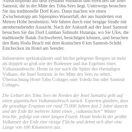
Aussichtspunkt auf dem Festland Sumatras und erreichen die Insel
Samosir, die in der Mitte des Toba-Sees liegt. Unterwegs besuchen
Sie das traditionelle Dorf Karo. Dann machen wir einen
Zwischenstopp am Sipisopiso-Wasserfall, der aus hunderten von
Metern Höhe herabstürzt. Wir fahren durch eine bergige Straße mit
atemberaubender Aussicht. Nach der Ankunft auf der Insel Samosir
besuchen Sie das Dorf Lumban Suhisuhi Hutaraja, wo Sie Ulos, die
traditionelle Batak-Tuchweberei, besichtigen können, und besuchen
den Batu Hoda Beach mit dem ikonischen 0 km Samosir-Schild.
Einchecken im Hotel am Seeufer.
Indonesiens spektakulärster und höchst gelegener Bergsee ist mehr
als doppelt so groß wie der Bodensee und das Ergebnis eines
Vulkanausbruchs. Heute ist nur noch die Spitze des ehemaligen
Vulkans, die Insel Somosir, in der Mitte des Sees zu sehen.
Übernachtung Hotel Tabo Cottages oder Toledo Inn oder Samosir
Cottages.
Die Geburt des Toba Sees im Norden der Insel Sumatra geht auf
einen gigantischen Vulkanausbruch zurück. Experten glauben, dass
die gewaltige Eruption vor rund 75.000 Jahren fast 2 Jahre dauerte
und der Erde für mehrere Jahre einen „vulkanischen“ Winter
brachte, gefolgt von einer langen Eiszeit. Heute bedeckt der größte
Vulkansee der Erde eine riesige Fläche und dehnt sich über eine
Länge von 100 Kilometern aus.