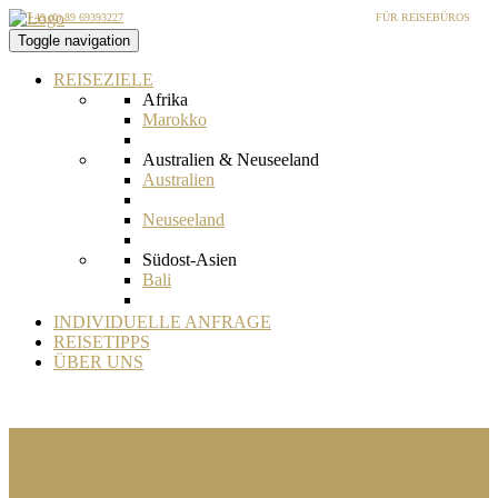
+49 (0) 89 69393227
FÜR REISEBÜROS
Toggle navigation
REISEZIELE
Afrika
Marokko
Australien & Neuseeland
Australien
Neuseeland
Südost-Asien
Bali
Bangladesch
INDIVIDUELLE ANFRAGE
REISETIPPS
Bhutan
ÜBER UNS
Borneo
Brunei
Indien