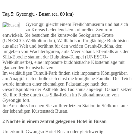
Tag 5: Gyeongju - Busan (ca. 80 km)
Gyeongju gleicht einem Freilichtmuseum und hat sich
zu Koreas bedeutendsten kulturellen Zentrum
entwickelt. Sie besuchen die kunstvolle Seokguram-Grotte
(UNESCO-Weltkulturerbe), Wallfahrtsort für gläubige Buddhisten
aus aller Welt und berühmt für den weißen Granit-Buddha, der,
umgeben von Wächterfiguren, aufs Meer schaut. Ebenfalls aus der
Silla-Epoche stammt der Bulguksa-Tempel (UNESCO-
Weltkulturerbe), eine imposante buddhistische Klosteranlage mit
glanzvollen Kunstschätzen.
Im weitläufigen Tumuli-Park finden sich imposante Königsgräber,
am Anapji-Teich erholte sich einst die königliche Familie. Der Teich
wurde inmitten einer ehemaligen Palastanlage nach den
Gesichtspunkten der Ästhetik des Taoismus angelegt. Danach setzen
Sie Ihre Reise durch das Silla-Reich im Nationalmuseum von
Gyeongju fort.
Im Anschluss brechen Sie zu Ihrer letzten Station in Südkorea auf:
der lebendigen Küstenstadt Busan.
2 Nächte in einem zentral gelegenen Hotel in Busan
Unterkunft: Gwangsu Hotel Busan oder gleichwertig