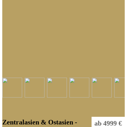
Indonesien
Kambodscha
Laos
Malaysia
Malediven
Myanmar
Nepal
Philippinen
Singapur
Sri Lanka
Thailand
Tibet
Zentralasien & Ostasien -
ab 4999 €