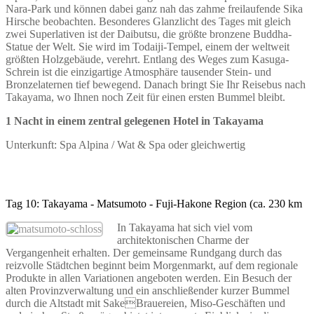
Nara-Park und können dabei ganz nah das zahme freilaufende Sika
Hirsche beobachten. Besonderes Glanzlicht des Tages mit gleich
zwei Superlativen ist der Daibutsu, die größte bronzene Buddha-
Statue der Welt. Sie wird im Todaiji-Tempel, einem der weltweit
größten Holzgebäude, verehrt. Entlang des Weges zum Kasuga-
Schrein ist die einzigartige Atmosphäre tausender Stein- und
Bronzelaternen tief bewegend. Danach bringt Sie Ihr Reisebus nach
Takayama, wo Ihnen noch Zeit für einen ersten Bummel bleibt.
1 Nacht in einem zentral gelegenen Hotel in Takayama
Unterkunft: Spa Alpina / Wat & Spa oder gleichwertig
Tag 10: Takayama - Matsumoto - Fuji-Hakone Region (ca. 230 km
In Takayama hat sich viel vom
architektonischen Charme der
Vergangenheit erhalten. Der gemeinsame Rundgang durch das
reizvolle Städtchen beginnt beim Morgenmarkt, auf dem regionale
Produkte in allen Variationen angeboten werden. Ein Besuch der
alten Provinzverwaltung und ein anschließender kurzer Bummel
durch die Altstadt mit SakeBrauereien, Miso-Geschäften und