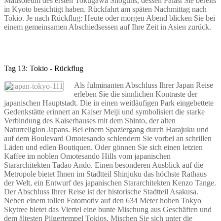
Mausoleum des ersten Tokugawa Shoguns, dessen Palast Sie bereits
in Kyoto besichtigt haben. Rückfahrt am späten Nachmittag nach
Tokio. Je nach Rückflug: Heute oder morgen Abend blicken Sie bei
einem gemeinsamen Abschiedsessen auf Ihre Zeit in Asien zurück.
Tag 13: Tokio - Rückflug
Als fulminanten Abschluss Ihrer Japan Reise
erleben Sie die sinnlichen Kontraste der
japanischen Hauptstadt. Die in einen weitläufigen Park eingebettete
Gedenkstätte erinnert an Kaiser Meiji und symbolisiert die starke
Verbindung des Kaiserhauses mit dem Shinto, der alten
Naturreligion Japans. Bei einem Spaziergang durch Harajuku und
auf dem Boulevard Omotesando schlendern Sie vorbei an schrillen
Läden und edlen Boutiquen. Oder gönnen Sie sich einen letzten
Kaffee im noblen Omotesando Hills vom japanischen
Stararchitekten Tadao Ando. Einen besonderen Ausblick auf die
Metropole bietet Ihnen im Stadtteil Shinjuku das höchste Rathaus
der Welt, ein Entwurf des japanischen Stararchitekten Kenzo Tange.
Der Abschluss Ihrer Reise ist der historische Stadtteil Asakusa.
Neben einem tollen Fotomotiv auf den 634 Meter hohen Tokyo
Skytree bietet das Viertel eine bunte Mischung aus Geschäften und
dem ältesten Pilgertempel Tokios. Mischen Sie sich unter die