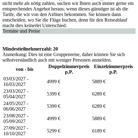
nicht mehr als nötig zahlen, suchen wir Ihnen auch immer gerne ein
entsprechendes Angebot heraus, wenn dieses günstiger ist als die
Tarife, die wir von den Airlines bekommen. Sie können dann
entscheiden, wo Sie die Flüge buchen, denn für den Reiseablauf
macht dies keinerlei Unterschied.
Termine und Preise
Mindestteilnehmerzahl: 20
Anmerkung: Dies ist eine Gruppenreise, daher können Sie sich
selbstverständlich auch mit weniger Personen anmelden.
Doppelzimmerpreis
Einzelzimmerpreis
von - bis
p.P.
p.P.
03/03/2027 -
4999 €
5889 €
16/03/2027
23/03/2027 -
5399 €
6289 €
05/04/2027
24/05/2027 -
5399 €
6289 €
06/06/2027
23/08/2027 -
4999 €
5889 €
05/09/2027
27/09/2027 -
5299 €
6189 €
10/10/2027