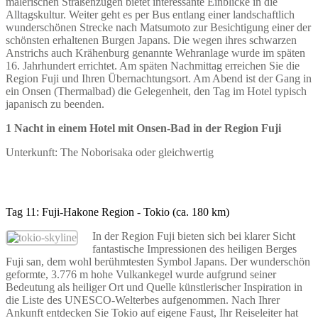
malerischen Straßenzügen bietet interessante Einblicke in die
Alltagskultur. Weiter geht es per Bus entlang einer landschaftlich
wunderschönen Strecke nach Matsumoto zur Besichtigung einer der
schönsten erhaltenen Burgen Japans. Die wegen ihres schwarzen
Anstrichs auch Krähenburg genannte Wehranlage wurde im späten
16. Jahrhundert errichtet. Am späten Nachmittag erreichen Sie die
Region Fuji und Ihren Übernachtungsort. Am Abend ist der Gang in
ein Onsen (Thermalbad) die Gelegenheit, den Tag im Hotel typisch
japanisch zu beenden.
1 Nacht in einem Hotel mit Onsen-Bad in der Region Fuji
Unterkunft: The Noborisaka oder gleichwertig
Tag 11: Fuji-Hakone Region - Tokio (ca. 180 km)
In der Region Fuji bieten sich bei klarer Sicht
fantastische Impressionen des heiligen Berges
Fuji san, dem wohl berühmtesten Symbol Japans. Der wunderschön
geformte, 3.776 m hohe Vulkankegel wurde aufgrund seiner
Bedeutung als heiliger Ort und Quelle künstlerischer Inspiration in
die Liste des UNESCO-Welterbes aufgenommen. Nach Ihrer
Ankunft entdecken Sie Tokio auf eigene Faust, Ihr Reiseleiter hat