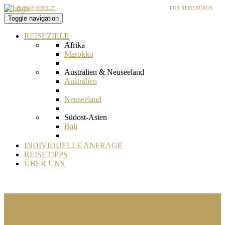
+49 (0) 89 69393227
FÜR REISEBÜROS
Toggle navigation
REISEZIELE
Afrika
Marokko
Australien & Neuseeland
Australien
Neuseeland
Südost-Asien
Bali
Bangladesch
INDIVIDUELLE ANFRAGE
REISETIPPS
Bhutan
ÜBER UNS
Borneo
Brunei
Indien