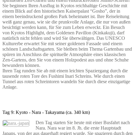
spirituellen Zen-Garten und einem eindrucksvollen Shinto-Schrein!
Sie beginnen Ihren Ausflug in Kyotos reichhaltige Geschichte mit
einem Blick auf den historischen Kaiserpalast “Gosho”, der in
einem beeindruckend großen Park beheimatet ist. Ihre Reiseleitung
weiß ganz genau, wie sie die prunkvolle Anlage, die nur von außen
besichtigt werden kann, für Sie zum Leben erweckt. Ein Besuch
von Kyotos Highlight, dem Goldenen Pavillon (Kinkakuji), darf
natürlich nicht fehlen und wird Sie überwältigen. Das UNESCO
Kulturerbe erwartet Sie mit seiner goldenen Fassade und einem
schönen Landschaftsgarten. Sie bleiben beim Thema Gartenbau und
spüren im Anschluss die spirituelle Atmosphäre eines klassischen
Zen-Gartens, den Sie von einem Holzpodest aus und ohne Schuhe
bewundern können.
Ihren Tag runden Sie ab mit einem leichten Spaziergang durch die
tausende roten Tore des Fushimi Inari Schreins. Wie durch einen
Tunnel aus roten Schreintoren wandeln Sie durch diese einzigartige
Anlage.
Tag 9: Kyoto - Nara - Takayama (ca. 340 km)
Den Tag starten Sie heute mit einer Busfahrt nach
Nara. Nara war im 8. Jh. die erste Hauptstadt
Japans, von der aus dauerhaft regiert wurde. Sie spazieren durch den