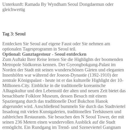
Unterkunft: Ramada By Wyndham Seoul Dongdaemun oder
gleichwertig
Tag 3: Seoul
Entdecken Sie Seoul auf eigene Faust oder Sie nehmen am
optionalen Tagesprogramm in Seoul teil.
Optional: Ganztagestour - Seoul entdecken
Zum Auftakt Ihrer Reise lernen Sie die Highlights der boomenden
Metropole Südkoreas kennen. Der Gyeongbokgung-Palast im
Norden der Stadt mit seinen wunderschönen Gärten und eleganten
Innenhöfen war während der Joseon-Dynastie (1392-1910) der
zentrale Königspalast - heute ist er das kulturelle Highlight der 10-
Millionen-City. Einblicke in die traditionelle koreanische
Alltagskultur und den Lebensstil der alten und neuen Zeit bietet das
benachbarte Folklore Museum, dessen Besuch mit einem
Spaziergang durch das traditionelle Dorf Bukchon Hanok
abgerundet wird. Anschließend bummeln Sie durch das Stadtviertel
Insadong mit vielen Kunstgalerien, traditionellen Teehäusern und
zahlreichen Restaurants. Sie besuchen den N Seoul Tower, der mit
seinen 236 Metern einen wundervollen Ausblick auf die Stadt
ermöglicht. Ein Rundgang im Trend- und Szeneviertel Gangnam