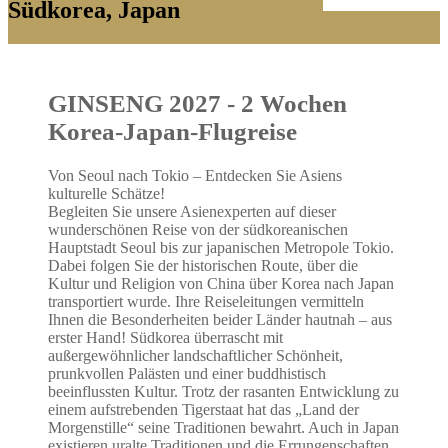
Vietnam
Südkorea, Japan
Vorderasien & Arabisch...
Abu Dhabi
Dubai
GINSENG 2027 - 2 Wochen
Korea-Japan-Flugreise
Oman
Saudi Arabien
Von Seoul nach Tokio – Entdecken Sie Asiens
kulturelle Schätze!
Vereinigte Arabische Emirate
Begleiten Sie unsere Asienexperten auf dieser
wunderschönen Reise von der südkoreanischen
Hauptstadt Seoul bis zur japanischen Metropole Tokio.
Zentralasien & Ostasien
Dabei folgen Sie der historischen Route, über die
China
Kultur und Religion von China über Korea nach Japan
transportiert wurde. Ihre Reiseleitungen vermitteln
Japan
Ihnen die Besonderheiten beider Länder hautnah – aus
erster Hand! Südkorea überrascht mit
Kasachstan
außergewöhnlicher landschaftlicher Schönheit,
prunkvollen Palästen und einer buddhistisch
Pakistan
beeinflussten Kultur. Trotz der rasanten Entwicklung zu
einem aufstrebenden Tigerstaat hat das „Land der
Südkorea
Morgenstille“ seine Traditionen bewahrt. Auch in Japan
existieren uralte Traditionen und die Errungenschaften