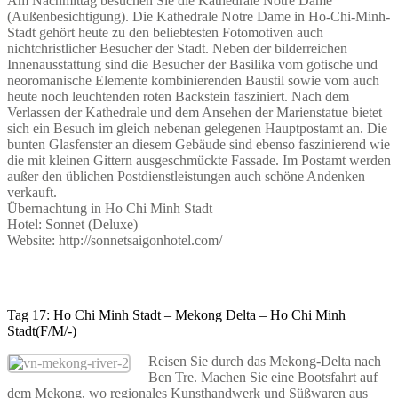
Am Nachmittag besuchen Sie die Kathedrale Notre Dame
(Außenbesichtigung). Die Kathedrale Notre Dame in Ho-Chi-Minh-
Stadt gehört heute zu den beliebtesten Fotomotiven auch
nichtchristlicher Besucher der Stadt. Neben der bilderreichen
Innenausstattung sind die Besucher der Basilika vom gotische und
neoromanische Elemente kombinierenden Baustil sowie vom auch
heute noch leuchtenden roten Backstein fasziniert. Nach dem
Verlassen der Kathedrale und dem Ansehen der Marienstatue bietet
sich ein Besuch im gleich nebenan gelegenen Hauptpostamt an. Die
bunten Glasfenster an diesem Gebäude sind ebenso faszinierend wie
die mit kleinen Gittern ausgeschmückte Fassade. Im Postamt werden
außer den üblichen Postdienstleistungen auch schöne Andenken
verkauft.
Übernachtung in Ho Chi Minh Stadt
Hotel: Sonnet (Deluxe)
Website: http://sonnetsaigonhotel.com/
Tag 17: Ho Chi Minh Stadt – Mekong Delta – Ho Chi Minh
Stadt(F/M/-)
Reisen Sie durch das Mekong-Delta nach
Ben Tre. Machen Sie eine Bootsfahrt auf
dem Mekong, wo regionales Kunsthandwerk und Süßwaren aus