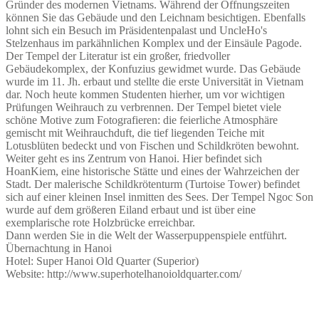
Gründer des modernen Vietnams. Während der Öffnungszeiten
können Sie das Gebäude und den Leichnam besichtigen. Ebenfalls
lohnt sich ein Besuch im Präsidentenpalast und UncleHo's
Stelzenhaus im parkähnlichen Komplex und der Einsäule Pagode.
Der Tempel der Literatur ist ein großer, friedvoller
Gebäudekomplex, der Konfuzius gewidmet wurde. Das Gebäude
wurde im 11. Jh. erbaut und stellte die erste Universität in Vietnam
dar. Noch heute kommen Studenten hierher, um vor wichtigen
Prüfungen Weihrauch zu verbrennen. Der Tempel bietet viele
schöne Motive zum Fotografieren: die feierliche Atmosphäre
gemischt mit Weihrauchduft, die tief liegenden Teiche mit
Lotusblüten bedeckt und von Fischen und Schildkröten bewohnt.
Weiter geht es ins Zentrum von Hanoi. Hier befindet sich
HoanKiem, eine historische Stätte und eines der Wahrzeichen der
Stadt. Der malerische Schildkrötenturm (Turtoise Tower) befindet
sich auf einer kleinen Insel inmitten des Sees. Der Tempel Ngoc Son
wurde auf dem größeren Eiland erbaut und ist über eine
exemplarische rote Holzbrücke erreichbar.
Dann werden Sie in die Welt der Wasserpuppenspiele entführt.
Übernachtung in Hanoi
Hotel: Super Hanoi Old Quarter (Superior)
Website: http://www.superhotelhanoioldquarter.com/