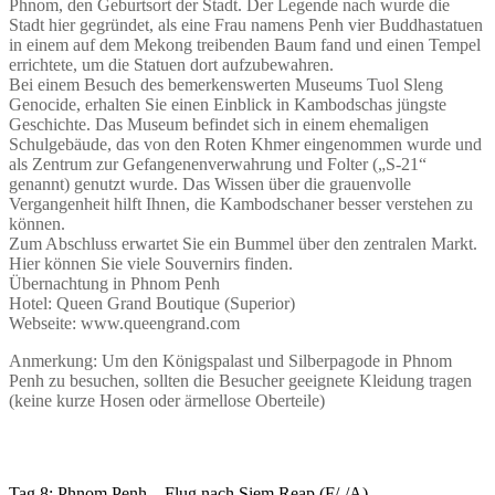
Phnom, den Geburtsort der Stadt. Der Legende nach wurde die
Stadt hier gegründet, als eine Frau namens Penh vier Buddhastatuen
in einem auf dem Mekong treibenden Baum fand und einen Tempel
errichtete, um die Statuen dort aufzubewahren.
Bei einem Besuch des bemerkenswerten Museums Tuol Sleng
Genocide, erhalten Sie einen Einblick in Kambodschas jüngste
Geschichte. Das Museum befindet sich in einem ehemaligen
Schulgebäude, das von den Roten Khmer eingenommen wurde und
als Zentrum zur Gefangenenverwahrung und Folter („S-21“
genannt) genutzt wurde. Das Wissen über die grauenvolle
Vergangenheit hilft Ihnen, die Kambodschaner besser verstehen zu
können.
Zum Abschluss erwartet Sie ein Bummel über den zentralen Markt.
Hier können Sie viele Souvernirs finden.
Übernachtung in Phnom Penh
Hotel: Queen Grand Boutique (Superior)
Webseite: www.queengrand.com
Anmerkung: Um den Königspalast und Silberpagode in Phnom
Penh zu besuchen, sollten die Besucher geeignete Kleidung tragen
(keine kurze Hosen oder ärmellose Oberteile)
Tag 8: Phnom Penh – Flug nach Siem Reap (F/-/A)