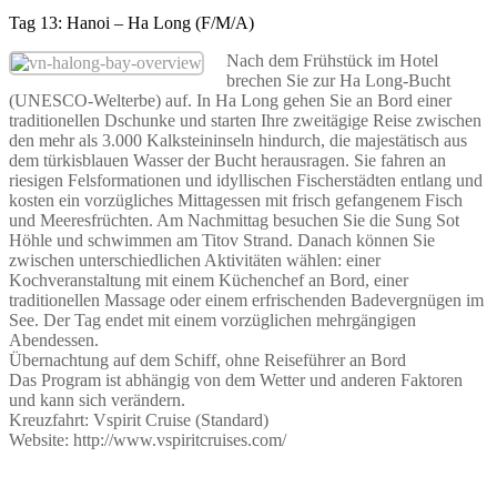
Tag 13: Hanoi – Ha Long (F/M/A)
Nach dem Frühstück im Hotel
brechen Sie zur Ha Long-Bucht
(UNESCO-Welterbe) auf. In Ha Long gehen Sie an Bord einer
traditionellen Dschunke und starten Ihre zweitägige Reise zwischen
den mehr als 3.000 Kalksteininseln hindurch, die majestätisch aus
dem türkisblauen Wasser der Bucht herausragen. Sie fahren an
riesigen Felsformationen und idyllischen Fischerstädten entlang und
kosten ein vorzügliches Mittagessen mit frisch gefangenem Fisch
und Meeresfrüchten. Am Nachmittag besuchen Sie die Sung Sot
Höhle und schwimmen am Titov Strand. Danach können Sie
zwischen unterschiedlichen Aktivitäten wählen: einer
Kochveranstaltung mit einem Küchenchef an Bord, einer
traditionellen Massage oder einem erfrischenden Badevergnügen im
See. Der Tag endet mit einem vorzüglichen mehrgängigen
Abendessen.
Übernachtung auf dem Schiff, ohne Reiseführer an Bord
Das Program ist abhängig von dem Wetter und anderen Faktoren
und kann sich verändern.
Kreuzfahrt: Vspirit Cruise (Standard)
Website: http://www.vspiritcruises.com/