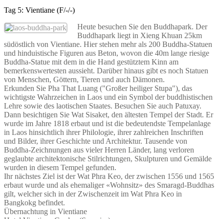
Tag 5: Vientiane (F/-/-)
Heute besuchen Sie den Buddhapark. Der
Buddhapark liegt in Xieng Khuan 25km
südöstlich von Vientiane. Hier stehen mehr als 200 Buddha-Statuen
und hinduistische Figuren aus Beton, wovon die 40m lange riesige
Buddha-Statue mit dem in die Hand gestütztem Kinn am
bemerkenswertesten aussieht. Darüber hinaus gibt es noch Statuen
von Menschen, Göttern, Tieren und auch Dämonen.
Erkunden Sie Pha That Luang ("Großer heiliger Stupa"), das
wichtigste Wahrzeichen in Laos und ein Symbol der buddhistischen
Lehre sowie des laotischen Staates. Besuchen Sie auch Patuxay.
Dann besichtigen Sie Wat Sisaket, den ältesten Tempel der Stadt. Er
wurde im Jahre 1818 erbaut und ist die bedeutendste Tempelanlage
in Laos hinsichtlich ihrer Philologie, ihrer zahlreichen Inschriften
und Bilder, ihrer Geschichte und Architektur. Tausende von
Buddha-Zeichnungen aus vieler Herren Länder, lang verloren
geglaubte architektonische Stilrichtungen, Skulpturen und Gemälde
wurden in diesem Tempel gefunden.
Ihr nächstes Ziel ist der Wat Phra Keo, der zwischen 1556 und 1565
erbaut wurde und als ehemaliger «Wohnsitz» des Smaragd-Buddhas
gilt, welcher sich in der Zwischenzeit im Wat Phra Keo in
Bangkokg befindet.
Übernachtung in Vientiane