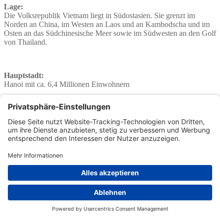
Lage:
Die Volksrepublik Vietnam liegt in Südostasien. Sie grenzt im
Norden an China, im Westen an Laos und an Kambodscha und im
Osten an das Südchinesische Meer sowie im Südwesten an den Golf
von Thailand.
Hauptstadt:
Hanoi mit ca. 6,4 Millionen Einwohnern
Landessprache:
Vietnamesisch
Klima:
Das Klima in Vietnam ist zweigeteilt. Während der Norden ein
gemäßigtestropisches Wechselklima aufweist, mit einer kühlen
Jahreszeit von November bis April und einer heißen zwischen Mai
und Oktober, ist der Süden tropisch. Ganzjährig ist es im Süden des