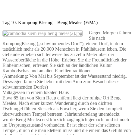
Tag 10: Kompong Kleang – Beng Mealea (F/M/-)
Gegen Morgen fahren
Sie nach
KompongKleang („schwimmendes Dorf“), einem Dorf, in dem
tatsächlich mehr als 20.000 Menschen in Pfahlhäusern leben. Die
Gebäude erheben sich teilweise bis zu zehn Meter über der
Wasseroberfläche in die Höhe. Erleben Sie die Freundlichkeit der
Einheimischen, erfreuen Sie sich an der ländlichen Kultur
Kambodschas und an alten Familientraditionen.
(Anmerkung: Von Mai bis September ist der Wasserstand niedrig.
Deswegen fahren Sie lieber mit dem Auto zum Besuch dieses
schwimmenden Dorfes)
Mittagessen in einem lokalen Haus
Etwa 65 km von Siem Reap entfernt liegt der ruhige Ort Beng
Mealea. Nach einer kurzen Wanderung durch den dichten
Dschungel fühlen Sie sich als Forscher, wenn Sie den komplett
überwucherten Tempel betreten. Jahrhundertelang unentdeckt,
wurde Beng Mealea erst kürzlich zugänglich gemacht und ist noch
im Ursprungszustand vorhanden. Er ist einer der sehr seltenen
Tempel, durch die man klettern muss und die einem das Gefühl von