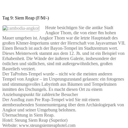
Tag 9: Siem Reap (F/M/-)
Heute besichtigen Sie die antike Stadt
Angkor Thom, die von einer 8m hohen
Mauer umgeben ist. Angkor Thom war die letzte Hauptstadt des
großen Khmer-Imperiums unter der Herrschaft von Jayavarman VII.
Einen Besuch ist auch der Bayon-Tempel im Stadtzentrum wert.
Dieses Meisterwerk stammt aus dem 12. Jh. und ist ein Beispiel von
Erhabenheit. Die Wände der äußeren Galerie, insbesondere der
östlichen und südlichen, sind mit außergewöhnlichen, großen
Basreliefs verziert.
Der TaProhm-Tempel wurde – nicht wie die meisten anderen
Tempel von Angkor – im Ursprungszustand gelassen: ein fotogenes
und stimmungsvolles Labyrinth aus Bäumen und Tempelruinen
inmitten des Dschungels. Es macht diesen Ort zu einem
Anziehungspunkt für zahlreiche Besucher
Der Ausflug zum Pre Rup-Tempel wird Sie mit einem
atemberaubenden Sonnenuntergang über dem Archäologiepark von
Angkor und seiner Umgebung belohnen.
Übernachtung in Siem Reap.
Hotel: Steung Siem Reap (Superior)
Website: www.steungsiemreaphotel.com