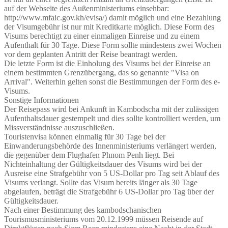
auf der Webseite des Außenministeriums einsehbar:
http://www.mfaic.gov.kh/evisa/) damit möglich und eine Bezahlung
der Visumgebühr ist nur mit Kreditkarte möglich. Diese Form des
Visums berechtigt zu einer einmaligen Einreise und zu einem
Aufenthalt für 30 Tage. Diese Form sollte mindestens zwei Wochen
vor dem geplanten Antritt der Reise beantragt werden.
Die letzte Form ist die Einholung des Visums bei der Einreise an
einem bestimmten Grenzübergang, das so genannte "Visa on
Arrival". Weiterhin gelten sonst die Bestimmungen der Form des e-
Visums.
Sonstige Informationen
Der Reisepass wird bei Ankunft in Kambodscha mit der zulässigen
Aufenthaltsdauer gestempelt und dies sollte kontrolliert werden, um
Missverständnisse auszuschließen.
Touristenvisa können einmalig für 30 Tage bei der
Einwanderungsbehörde des Innenministeriums verlängert werden,
die gegenüber dem Flughafen Phnom Penh liegt. Bei
Nichteinhaltung der Gültigkeitsdauer des Visums wird bei der
Ausreise eine Strafgebühr von 5 US-Dollar pro Tag seit Ablauf des
Visums verlangt. Sollte das Visum bereits länger als 30 Tage
abgelaufen, beträgt die Strafgebühr 6 US-Dollar pro Tag über der
Gültigkeitsdauer.
Nach einer Bestimmung des kambodschanischen
Tourismusministeriums vom 20.12.1999 müssen Reisende auf