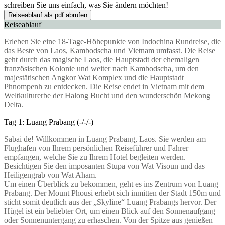
schreiben Sie uns einfach, was Sie ändern möchten!
Reiseablauf als pdf abrufen
Reiseablauf
Erleben Sie eine 18-Tage-Höhepunkte von Indochina Rundreise, die
das Beste von Laos, Kambodscha und Vietnam umfasst. Die Reise
geht durch das magische Laos, die Hauptstadt der ehemaligen
französischen Kolonie und weiter nach Kambodscha, um den
majestätischen Angkor Wat Komplex und die Hauptstadt
Phnompenh zu entdecken. Die Reise endet in Vietnam mit dem
Weltkulturerbe der Halong Bucht und den wunderschön Mekong
Delta.
Tag 1: Luang Prabang (-/-/-)
Sabai de! Willkommen in Luang Prabang, Laos. Sie werden am
Flughafen von Ihrem persönlichen Reiseführer und Fahrer
empfangen, welche Sie zu Ihrem Hotel begleiten werden.
Besichtigen Sie den imposanten Stupa von Wat Visoun und das
Heiligengrab von Wat Aham.
Um einen Überblick zu bekommen, geht es ins Zentrum von Luang
Prabang. Der Mount Phousi erhebt sich inmitten der Stadt 150m und
sticht somit deutlich aus der „Skyline“ Luang Prabangs hervor. Der
Hügel ist ein beliebter Ort, um einen Blick auf den Sonnenaufgang
oder Sonnenuntergang zu erhaschen. Von der Spitze aus genießen