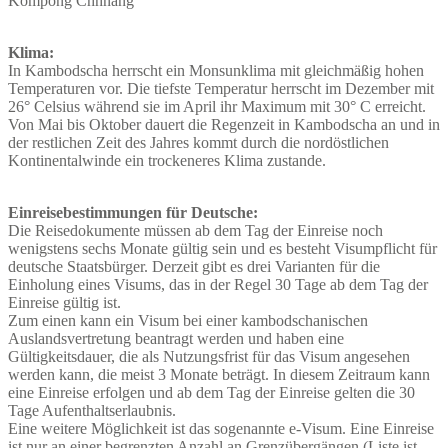
Kompong Chhnang
Klima:
In Kambodscha herrscht ein Monsunklima mit gleichmäßig hohen
Temperaturen vor. Die tiefste Temperatur herrscht im Dezember mit
26° Celsius während sie im April ihr Maximum mit 30° C erreicht.
Von Mai bis Oktober dauert die Regenzeit in Kambodscha an und in
der restlichen Zeit des Jahres kommt durch die nordöstlichen
Kontinentalwinde ein trockeneres Klima zustande.
Einreisebestimmungen für Deutsche:
Die Reisedokumente müssen ab dem Tag der Einreise noch
wenigstens sechs Monate gültig sein und es besteht Visumpflicht für
deutsche Staatsbürger. Derzeit gibt es drei Varianten für die
Einholung eines Visums, das in der Regel 30 Tage ab dem Tag der
Einreise gültig ist.
Zum einen kann ein Visum bei einer kambodschanischen
Auslandsvertretung beantragt werden und haben eine
Gültigkeitsdauer, die als Nutzungsfrist für das Visum angesehen
werden kann, die meist 3 Monate beträgt. In diesem Zeitraum kann
eine Einreise erfolgen und ab dem Tag der Einreise gelten die 30
Tage Aufenthaltserlaubnis.
Eine weitere Möglichkeit ist das sogenannte e-Visum. Eine Einreise
ist nur an einer begrenzten Anzahl an Grenzübergängen (Liste ist