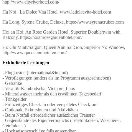
http://www.cityriverhotel.com/
Ha Noi , La Dolce Vita Hotel, www.ladolcevita-hotel.com
Ha Long, Syrena Cruise, Deluxe, https://www.syrenacruises.com
Hoi an Hoi, An Rose Garden Hotel, Superior Double/twin with
Balcony, https://hoianrosegardenhotel.com/
Ho Chi Minh/Saigon, Queen Ann Sai Gon, Superior No Window,
http://www.queenannhotelvn.com/
Exkludierte Leistungen
- Flugkosten (international&inland)
- Verpflegungen (anders als im Programm ausgeschrieben)
- Getränke
- Visa für Kambodscha, Vietnam, Laos
- Mineralwasser mehr als den erwähnten Tagesbedarf
- Trinkgelder
- Frühzeitiges Check-in oder verspätetes Check-out
- Optionale Exkursionen und Aktivitäten
- Beim Notfall erforderlicher zusätzlicher Transfer
- Gegenstände des Eigenverbrauchs (Telefonkosten, Wäscherei,
Getränke…)
- Hochsaisonzuschläge falls anwendbar