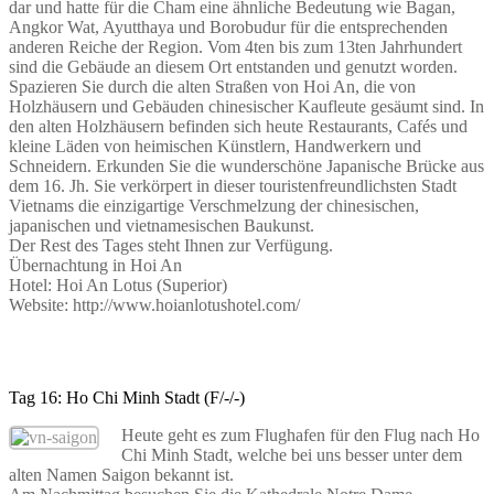
dar und hatte für die Cham eine ähnliche Bedeutung wie Bagan,
Angkor Wat, Ayutthaya und Borobudur für die entsprechenden
anderen Reiche der Region. Vom 4ten bis zum 13ten Jahrhundert
sind die Gebäude an diesem Ort entstanden und genutzt worden.
Spazieren Sie durch die alten Straßen von Hoi An, die von
Holzhäusern und Gebäuden chinesischer Kaufleute gesäumt sind. In
den alten Holzhäusern befinden sich heute Restaurants, Cafés und
kleine Läden von heimischen Künstlern, Handwerkern und
Schneidern. Erkunden Sie die wunderschöne Japanische Brücke aus
dem 16. Jh. Sie verkörpert in dieser touristenfreundlichsten Stadt
Vietnams die einzigartige Verschmelzung der chinesischen,
japanischen und vietnamesischen Baukunst.
Der Rest des Tages steht Ihnen zur Verfügung.
Übernachtung in Hoi An
Hotel: Hoi An Lotus (Superior)
Website: http://www.hoianlotushotel.com/
Tag 16: Ho Chi Minh Stadt (F/-/-)
Heute geht es zum Flughafen für den Flug nach Ho
Chi Minh Stadt, welche bei uns besser unter dem
alten Namen Saigon bekannt ist.