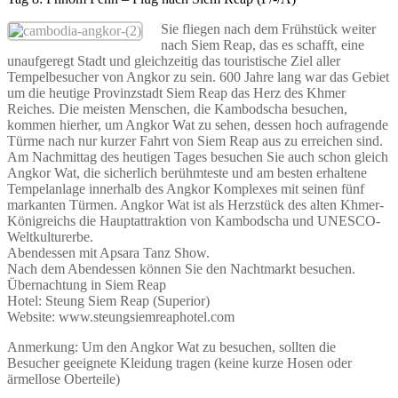
Sie fliegen nach dem Frühstück weiter
nach Siem Reap, das es schafft, eine
unaufgeregt Stadt und gleichzeitig das touristische Ziel aller
Tempelbesucher von Angkor zu sein. 600 Jahre lang war das Gebiet
um die heutige Provinzstadt Siem Reap das Herz des Khmer
Reiches. Die meisten Menschen, die Kambodscha besuchen,
kommen hierher, um Angkor Wat zu sehen, dessen hoch aufragende
Türme nach nur kurzer Fahrt von Siem Reap aus zu erreichen sind.
Am Nachmittag des heutigen Tages besuchen Sie auch schon gleich
Angkor Wat, die sicherlich berühmteste und am besten erhaltene
Tempelanlage innerhalb des Angkor Komplexes mit seinen fünf
markanten Türmen. Angkor Wat ist als Herzstück des alten Khmer-
Königreichs die Hauptattraktion von Kambodscha und UNESCO-
Weltkulturerbe.
Abendessen mit Apsara Tanz Show.
Nach dem Abendessen können Sie den Nachtmarkt besuchen.
Übernachtung in Siem Reap
Hotel: Steung Siem Reap (Superior)
Website: www.steungsiemreaphotel.com
Anmerkung: Um den Angkor Wat zu besuchen, sollten die
Besucher geeignete Kleidung tragen (keine kurze Hosen oder
ärmellose Oberteile)