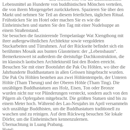
Lebensmittel an Hunderte von buddhistischen Mönchen verteilen,
die von ihrem Morgengebet zurückkehren. Spazieren Sie über den
Markt und nehmen Sie Teil an diesem feierlichen, täglichen Ritual.
Frühstücken Sie im Hotel oder machen Sie es wie die
Einheimischen und starten Sie den Tag mit einer Nudelsuppe an
einem Straßenstand.
Sie besuchen die faszinierende Tempelanlage Wat Xiengthong mit
ihrer außergewöhnlichen Architektur sowie vergoldeten
Stuckarbeiten und Türrahmen. Auf der Rückseite befindet sich ein
berühmtes Mosaik aus bunten Glassteinen: der „Lebensbaum“.
Bemerkenswert ist außerdem die dreistufige Dachkonstruktion, die
im klassisch laotischen Architekturstil fast den Boden erreicht.
Besuchen Sie mit einer Bootsfahrt die Pak Ou Höhlen, wo über die
Jahrhunderte Buddhastatuen in allen Grössen hingebracht wurden.
Die Pak Ou Höhlen bestehen aus zwei Höhlentempeln, der Unteren
Höhle (Tham Theung) und der Oberen Höhle (Tham Ting). Die
unzähligen Buddhastatuen aus Holz, Eisen, Ton oder Bronze
wurden nicht nur vor Plünderungen versteckt, sondern auch von den
Pilgern als Opfergaben mitgebracht. Die größten Statuen sind bis zu
einem Meter hoch. Während des Lao-Neujahrs im April versammeln
sich unzählige Buddhisten, um die Buddhastatuen traditionell zu
waschen und zu reinigen. Auf dem Rückweg besuchen Sie lokale
Dörfer, um die Einheimischen kennenzulernen.
Übernachtung in Luang Prabang.
Hotel: