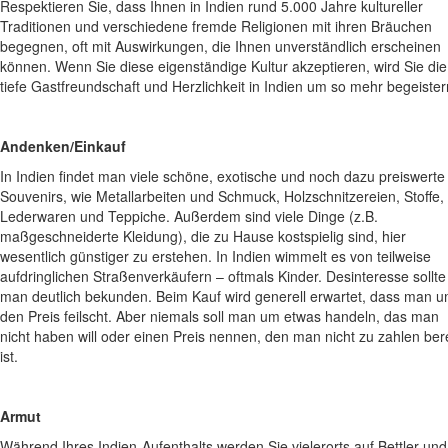
Respektieren Sie, dass Ihnen in Indien rund 5.000 Jahre kultureller
Traditionen und verschiedene fremde Religionen mit ihren Bräuchen
begegnen, oft mit Auswirkungen, die Ihnen unverständlich erscheinen
können. Wenn Sie diese eigenständige Kultur akzeptieren, wird Sie die
tiefe Gastfreundschaft und Herzlichkeit in Indien um so mehr begeister
Andenken/Einkauf
In Indien findet man viele schöne, exotische und noch dazu preiswerte
Souvenirs, wie Metallarbeiten und Schmuck, Holzschnitzereien, Stoffe,
Lederwaren und Teppiche. Außerdem sind viele Dinge (z.B.
maßgeschneiderte Kleidung), die zu Hause kostspielig sind, hier
wesentlich günstiger zu erstehen. In Indien wimmelt es von teilweise
aufdringlichen Straßenverkäufern – oftmals Kinder. Desinteresse sollte
man deutlich bekunden. Beim Kauf wird generell erwartet, dass man 
den Preis feilscht. Aber niemals soll man um etwas handeln, das man
nicht haben will oder einen Preis nennen, den man nicht zu zahlen bere
ist.
Armut
Während Ihres Indien-Aufenthalts werden Sie vielerorts auf Bettler und