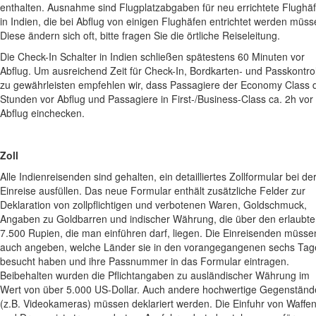
enthalten. Ausnahme sind Flugplatzabgaben für neu errichtete Flughä
in Indien, die bei Abflug von einigen Flughäfen entrichtet werden müss
Diese ändern sich oft, bitte fragen Sie die örtliche Reiseleitung.
Die Check-In Schalter in Indien schließen spätestens 60 Minuten vor
Abflug. Um ausreichend Zeit für Check-In, Bordkarten- und Passkontro
zu gewährleisten empfehlen wir, dass Passagiere der Economy Class d
Stunden vor Abflug und Passagiere in First-/Business-Class ca. 2h vor
Abflug einchecken.
Zoll
Alle Indienreisenden sind gehalten, ein detailliertes Zollformular bei de
Einreise ausfüllen. Das neue Formular enthält zusätzliche Felder zur
Deklaration von zollpflichtigen und verbotenen Waren, Goldschmuck,
Angaben zu Goldbarren und indischer Währung, die über den erlaubt
7.500 Rupien, die man einführen darf, liegen. Die Einreisenden müsse
auch angeben, welche Länder sie in den vorangegangenen sechs Tag
besucht haben und ihre Passnummer in das Formular eintragen.
Beibehalten wurden die Pflichtangaben zu ausländischer Währung im
Wert von über 5.000 US-Dollar. Auch andere hochwertige Gegenständ
(z.B. Videokameras) müssen deklariert werden. Die Einfuhr von Waffe