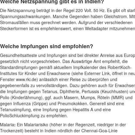
Welche Netzspannung gibt es in
Indien
?
Die Netzspannung beträgt in der Regel 220 Volt. 50 Hz. Es gibt oft sta
Spannungsschwankungen. Manche Gegenden haben Gleichstrom. Mit
Stromausfällen muss gerechnet werden. Aufgrund der verschiedenen
Steckerformen ist es empfehlenswert, einen Weltadapter mitzunehmen
Welche Impfungen sind empfohlen?
Gesundheitsatteste und Impfungen sind bei direkter Anreise aus Euro
gesetzlich nicht vorgeschrieben. Das Auswärtige Amt empfiehlt, die
Standardimpfungen gemäß aktuellem Impfkalender des RobertKoch-
Institutes für Kinder und Erwachsene (siehe Externer Link, öffnet in n
Fenster www.rki.de) anlässlich einer Reise zu überprüfen und
gegebenenfalls zu vervollständigen. Dazu gehören auch für Erwachse
die Impfungen gegen Tetanus, Diphtherie, Pertussis (Keuchhusten) un
Polio (Kinderlähmung), ggf. auch Masern, Mumps, Röteln (MMR) und
gegen Influenza (Grippe) und Pneumokokken. Generell sind eine
Tetanusimpfung, eine Impfung gegen Hepatitis A und eine
PolioSchluckimpfung zu empfehlen.
Malaria
:
Ein Malariarisiko (höher in der Regenzeit, niedriger in der
Trockenzeit) besteht in Indien nördlich der Chennai-Goa-Linie