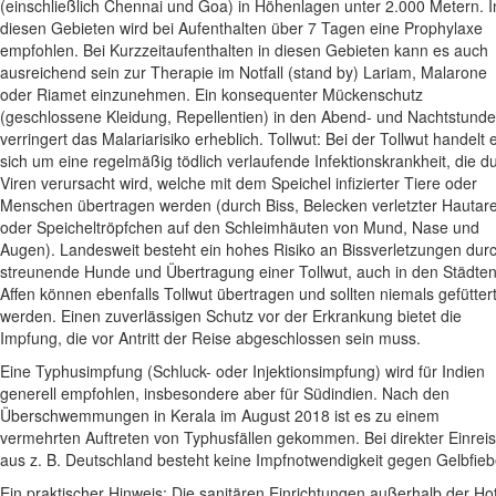
(einschließlich Chennai und Goa) in Höhenlagen unter 2.000 Metern. I
diesen Gebieten wird bei Aufenthalten über 7 Tagen eine Prophylaxe
empfohlen. Bei Kurzzeitaufenthalten in diesen Gebieten kann es auch
ausreichend sein zur Therapie im Notfall (stand by) Lariam, Malarone
oder Riamet einzunehmen. Ein konsequenter Mückenschutz
(geschlossene Kleidung, Repellentien) in den Abend- und Nachtstund
verringert das Malariarisiko erheblich. Tollwut: Bei der Tollwut handelt 
sich um eine regelmäßig tödlich verlaufende Infektionskrankheit, die d
Viren verursacht wird, welche mit dem Speichel infizierter Tiere oder
Menschen übertragen werden (durch Biss, Belecken verletzter Hautar
oder Speicheltröpfchen auf den Schleimhäuten von Mund, Nase und
Augen). Landesweit besteht ein hohes Risiko an Bissverletzungen dur
streunende Hunde und Übertragung einer Tollwut, auch in den Städten
Affen können ebenfalls Tollwut übertragen und sollten niemals gefütter
werden. Einen zuverlässigen Schutz vor der Erkrankung bietet die
Impfung, die vor Antritt der Reise abgeschlossen sein muss.
Eine Typhusimpfung
(Schluck- oder Injektionsimpfung) wird für Indien
generell empfohlen, insbesondere aber für Südindien. Nach den
Überschwemmungen in Kerala im August 2018 ist es zu einem
vermehrten Auftreten von Typhusfällen gekommen. Bei direkter Einrei
aus z. B. Deutschland besteht keine Impfnotwendigkeit gegen Gelbfieb
Ein praktischer Hinweis: Die sanitären Einrichtungen außerhalb der Ho