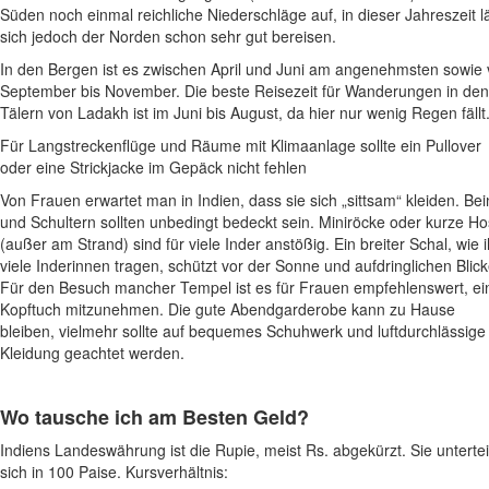
Süden noch einmal reichliche Niederschläge auf, in dieser Jahreszeit l
sich jedoch der Norden schon sehr gut bereisen.
In den Bergen ist es zwischen April und Juni am angenehmsten sowie
September bis November. Die beste Reisezeit für Wanderungen in den
Tälern von Ladakh ist im Juni bis August, da hier nur wenig Regen fällt
Für Langstreckenflüge und Räume mit Klimaanlage sollte ein Pullover
oder eine Strickjacke im Gepäck nicht fehlen
Von Frauen erwartet man in Indien, dass sie sich „sittsam“ kleiden. Be
und Schultern sollten unbedingt bedeckt sein. Miniröcke oder kurze H
(außer am Strand) sind für viele Inder anstößig. Ein breiter Schal, wie 
viele Inderinnen tragen, schützt vor der Sonne und aufdringlichen Blic
Für den Besuch mancher Tempel ist es für Frauen empfehlenswert, ei
Kopftuch mitzunehmen. Die gute Abendgarderobe kann zu Hause
bleiben, vielmehr sollte auf bequemes Schuhwerk und luftdurchlässige
Kleidung geachtet werden.
Wo tausche ich am Besten Geld?
Indiens Landeswährung ist die Rupie, meist Rs. abgekürzt. Sie untertei
sich in 100 Paise. Kursverhältnis: