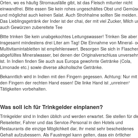
Orten, wo es häufig Stromausfälle gibt, ist das Fleisch mitunter nicht
einwandfrei. Bitte essen Sie kein rohes ungeschältes Obst und Gemüs
und möglichst auch keinen Salat. Auch Strohhalme sollten Sie meiden.
Das Lieblingsgetränk der Inder ist der chai, der mit viel Zucker, Milch 
auch Gewürzen zubereitete Tee
Bitte trinken Sie kein unabgekochtes Leitungswasser! Trinken Sie aber
insgesamt mindestens drei Liter am Tag! Die Einnahme von Mineral- o
Multivitamintabletten ist empfehlenswert. Besorgen Sie sich in Flasche
abgefülltes Mineralwasser, bei denen der Originalverschluss unversehr
ist. In Indien finden Sie auch aus Europa gewohnte Getränke (Cola,
Limonade etc.) sowie diverse alkoholische Getränke.
Bekanntlich wird in Indien mit den Fingern gegessen. Achtung: Nur mit
den Fingern der rechten Hand essen! Die linke Hand ist „unreinen“
Tätigkeiten vorbehalten.
Was soll ich für Trinkgelder einplanen?
Trinkgelder sind in Indien üblich und werden erwartet. Sie stellen für di
Reiseleiter, Fahrer und das Service-Personal in den Hotels und
Restaurants die einzige Möglichkeit dar, ihr meist sehr bescheidenes
Gehalt aufzubessern. Als Faustregel kann gelten, dass ein örtlicher