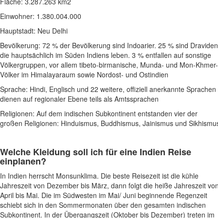
Fläche: 3.287.263 km2
Einwohner: 1.380.004.000
Hauptstadt: Neu Delhi
Bevölkerung: 72 % der Bevölkerung sind Indoarier. 25 % sind Draviden
die hauptsächlich im Süden Indiens leben. 3 % entfallen auf sonstige
Völkergruppen, vor allem tibeto-birmanische, Munda- und Mon-Khmer-
Völker im Himalayaraum sowie Nordost- und Ostindien
Sprache: Hindi, Englisch und 22 weitere, offiziell anerkannte Sprachen
dienen auf regionaler Ebene teils als Amtssprachen
Religionen: Auf dem indischen Subkontinent entstanden vier der
großen Religionen: Hinduismus, Buddhismus, Jainismus und Sikhismu
Welche Kleidung soll ich für eine
Indien
Reise
einplanen?
In Indien herrscht Monsunklima. Die beste Reisezeit ist die kühle
Jahreszeit von Dezember bis März, dann folgt die heiße Jahreszeit vo
April bis Mai. Die im Südwesten im Mai/ Juni beginnende Regenzeit
schiebt sich in den Sommermonaten über den gesamten indischen
Subkontinent. In der Übergangszeit (Oktober bis Dezember) treten im