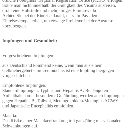
örtliche Foreigners’ Regional Registration Office (FRRO) erfolgen.
Sollte man nicht innerhalb der Gültigkeit des Visums ausreisen,
droht eine Haftstrafe und mehrjähriges Einreiseverbot.
Achten Sie bei der Einreise darauf, dass Ihr Pass den
Einreisestempel erhält, um etwaige Probleme bei der Ausreise
vorzubeugen.
Impfungen und Gesundheit:
Vorgeschriebene Impfungen:
aus Deutschland kommend keine, wenn man aus einem
Gelbfiebergebiet einreisen möchte, ist eine Impfung hiergegen
vorgeschrieben
Empfohlene Impfungen:
Standardimpfungen, Typhus und Hepatitis A. Bei längeren
Aufenthalten oder besonderer Gefährdung werden auch Impfungen
gegen Hepatitis B, Tollwut, Meningokokken-Meningitis ACWY
und Japanische Encephalitis empfohlen.
Malaria:
Das Risiko einer Malariaerkrankung tritt ganzjährig mit saisonalen
Schwankungen auf.