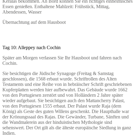
Keralas bekommen. An Bord können Sie ein richtiges einheimisches
Essen genießen. Enthaltene Mahlzeit: Frühstück, Mittag,
Abendessen, Wasser
Übernachtung auf dem Hausboot
Tag 10: Alleppey nach Cochin
Später am Morgen verlassen Sie Ihr Hausboot und fahren nach
Cochin.
Sie besichtigen die Jüdische Synagoge (Freitag & Samstag
geschlossen), die 1568 erbaut wurde. Schriftrollen des Alten
Testaments und eine Reihe von in hebräischer Schrift geschriebenen
Kupferplatten werden hier aufbewahrt. Das Gebäude wurde 1662
von den Portugiesen zerstört und von Holländern 2 Jahre später
wieder aufgebaut. Sie besichtigen auch den Mattancherry Palast,
von den Portugiesen 1555 erbaut. Der Palast wurde Raja (dem
König) als Geste des guten Willens geschenkt. Die Haupthalle war
der Krönungssaal des Rajas. Die Gewänder, Turbane, Sänften und
die Wandmalerein aus der hinduistischen Mythologie sind
sehenswert. Der Ort gilt als die älteste europäische Siedlung in ganz
Indien.