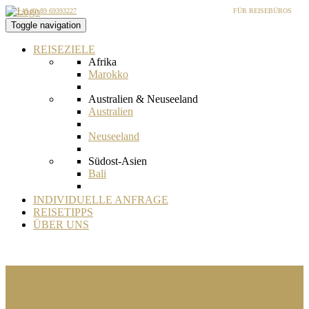
+49 (0) 89 69393227
FÜR REISEBÜROS
Toggle navigation
REISEZIELE
Afrika
Marokko
Australien & Neuseeland
Australien
Neuseeland
Südost-Asien
Bali
Bangladesch
INDIVIDUELLE ANFRAGE
REISETIPPS
Bhutan
ÜBER UNS
Borneo
Brunei
Indien