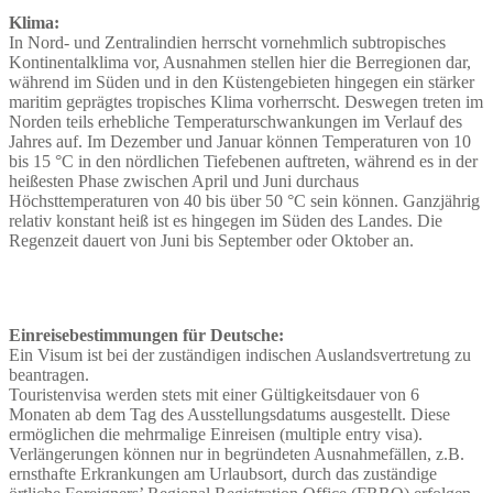
Klima:
In Nord- und Zentralindien herrscht vornehmlich subtropisches
Kontinentalklima vor, Ausnahmen stellen hier die Berregionen dar,
während im Süden und in den Küstengebieten hingegen ein stärker
maritim geprägtes tropisches Klima vorherrscht. Deswegen treten im
Norden teils erhebliche Temperaturschwankungen im Verlauf des
Jahres auf. Im Dezember und Januar können Temperaturen von 10
bis 15 °C in den nördlichen Tiefebenen auftreten, während es in der
heißesten Phase zwischen April und Juni durchaus
Höchsttemperaturen von 40 bis über 50 °C sein können. Ganzjährig
relativ konstant heiß ist es hingegen im Süden des Landes. Die
Regenzeit dauert von Juni bis September oder Oktober an.
Einreisebestimmungen für Deutsche:
Ein Visum ist bei der zuständigen indischen Auslandsvertretung zu
beantragen.
Touristenvisa werden stets mit einer Gültigkeitsdauer von 6
Monaten ab dem Tag des Ausstellungsdatums ausgestellt. Diese
ermöglichen die mehrmalige Einreisen (multiple entry visa).
Verlängerungen können nur in begründeten Ausnahmefällen, z.B.
ernsthafte Erkrankungen am Urlaubsort, durch das zuständige