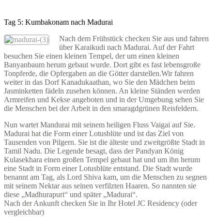
Tag 5: Kumbakonam nach Madurai
Nach dem Frühstück checken Sie aus und fahren
über Karaikudi nach Madurai. Auf der Fahrt
besuchen Sie einen kleinen Tempel, der um einen kleinen
Banyanbaum herum gebaut wurde. Dort gibt es fast lebensgroße
Tonpferde, die Opfergaben an die Götter darstellen.Wir fahren
weiter in das Dorf Kanadukaathan, wo Sie den Mädchen beim
Jasminketten fädeln zusehen können. An kleine Ständen werden
Armreifen und Kekse angeboten und in der Umgebung sehen Sie
die Menschen bei der Arbeit in den smaragdgrünen Reisfeldern.
Nun wartet Mandurai mit seinem heiligen Fluss Vaigai auf Sie.
Madurai hat die Form einer Lotusblüte und ist das Ziel von
Tausenden von Pilgern. Sie ist die älteste und zweitgrößte Stadt in
Tamil Nadu. Die Legende besagt, dass der Pandyan König
Kulasekhara einen großen Tempel gebaut hat und um ihn herum
eine Stadt in Form einer Lotusblüte entstand. Die Stadt wurde
benannt am Tag, als Lord Shiva kam, um die Menschen zu segnen
mit seinem Nektar aus seinen verfilzten Haaren. So nannten sie
diese „Madhurapuri“ und später „Madurai“.
Nach der Ankunft checken Sie in Ihr Hotel JC Residency (oder
vergleichbar)