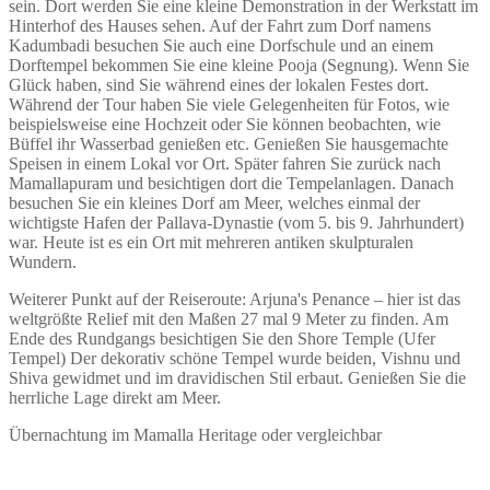
sein. Dort werden Sie eine kleine Demonstration in der Werkstatt im
Hinterhof des Hauses sehen. Auf der Fahrt zum Dorf namens
Kadumbadi besuchen Sie auch eine Dorfschule und an einem
Dorftempel bekommen Sie eine kleine Pooja (Segnung). Wenn Sie
Glück haben, sind Sie während eines der lokalen Festes dort.
Während der Tour haben Sie viele Gelegenheiten für Fotos, wie
beispielsweise eine Hochzeit oder Sie können beobachten, wie
Büffel ihr Wasserbad genießen etc. Genießen Sie hausgemachte
Speisen in einem Lokal vor Ort. Später fahren Sie zurück nach
Mamallapuram und besichtigen dort die Tempelanlagen. Danach
besuchen Sie ein kleines Dorf am Meer, welches einmal der
wichtigste Hafen der Pallava-Dynastie (vom 5. bis 9. Jahrhundert)
war. Heute ist es ein Ort mit mehreren antiken skulpturalen
Wundern.
Weiterer Punkt auf der Reiseroute: Arjuna's Penance – hier ist das
weltgrößte Relief mit den Maßen 27 mal 9 Meter zu finden. Am
Ende des Rundgangs besichtigen Sie den Shore Temple (Ufer
Tempel) Der dekorativ schöne Tempel wurde beiden, Vishnu und
Shiva gewidmet und im dravidischen Stil erbaut. Genießen Sie die
herrliche Lage direkt am Meer.
Übernachtung im Mamalla Heritage oder vergleichbar