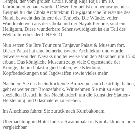
Tempel, der vom großen Chola König Raja Raja I im 10.
Jahrhundert gebaut wurde. Dieser Tempel ist ein herausragendes
Beispiel für die Chola Architektur. Die gigantische Stierstatue des
Nandi bewacht das Innere des Tempels. Die Wände, voller
Wandmalereien aus der Chola und der Nayak Periode, sind ein
Heiligtum. Diese wunderbare Sehenswürdigkeit ist ein Teil des
Weltkulturerbes der UNESCO.
Nun setzen Sie Ihre Tour zum Tanjavur Palast & Museum fort.
Dieser Palast hat eine bemerkenswerte Architektur und wurde
teilweise von den Nayaks und teilweise von den Marathen um 1550
erbaut. Das königliche Museum zeigt viele Gegenstände der
Könige, die im Palast regiert haben, wie Kleidung,
Kopfbedeckungen und Jagdwaffen sowie vieles mehr.
Nachdem Sie das beeindruckende Bronzemuseum besichtigt haben,
geht es weiter zur Bronzefabrik. Wir nehmen Sie mit zu einem
speziellen Besuch in das Nachbardorf, um die Kunst der Statuen-
Herstellung und Glasmalerei zu erleben.
Im Anschluss fahren Sie zurück nach Kumbakonam.
Übernachtung im Hotel Indeco Swamimalai in Kumbakkonam oder
vergleichbar