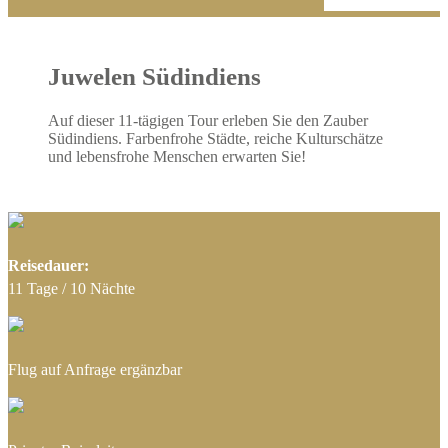
Vietnam
Vorderasien & Arabisch...
Abu Dhabi
Juwelen Südindiens
Dubai
Auf dieser 11-tägigen Tour erleben Sie den Zauber
Oman
Südindiens. Farbenfrohe Städte, reiche Kulturschätze
und lebensfrohe Menschen erwarten Sie!
Saudi Arabien
Vereinigte Arabische Emirate
Zentralasien & Ostasien
Reisedauer:
China
11 Tage / 10 Nächte
Japan
Kasachstan
Flug auf Anfrage ergänzbar
Pakistan
Südkorea