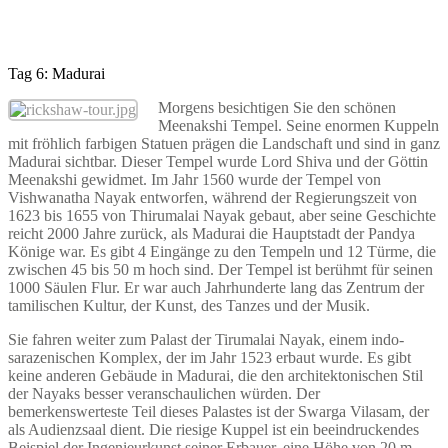
Tag 6: Madurai
Morgens besichtigen Sie den schönen
Meenakshi Tempel. Seine enormen Kuppeln
mit fröhlich farbigen Statuen prägen die Landschaft und sind in ganz
Madurai sichtbar. Dieser Tempel wurde Lord Shiva und der Göttin
Meenakshi gewidmet. Im Jahr 1560 wurde der Tempel von
Vishwanatha Nayak entworfen, während der Regierungszeit von
1623 bis 1655 von Thirumalai Nayak gebaut, aber seine Geschichte
reicht 2000 Jahre zurück, als Madurai die Hauptstadt der Pandya
Könige war. Es gibt 4 Eingänge zu den Tempeln und 12 Türme, die
zwischen 45 bis 50 m hoch sind. Der Tempel ist berühmt für seinen
1000 Säulen Flur. Er war auch Jahrhunderte lang das Zentrum der
tamilischen Kultur, der Kunst, des Tanzes und der Musik.
Sie fahren weiter zum Palast der Tirumalai Nayak, einem indo-
sarazenischen Komplex, der im Jahr 1523 erbaut wurde. Es gibt
keine anderen Gebäude in Madurai, die den architektonischen Stil
der Nayaks besser veranschaulichen würden. Der
bemerkenswerteste Teil dieses Palastes ist der Swarga Vilasam, der
als Audienzsaal dient. Die riesige Kuppel ist ein beeindruckendes
Beispiel der Ingenieurkunst seiner Erbauer, eine Höhe von 20 m