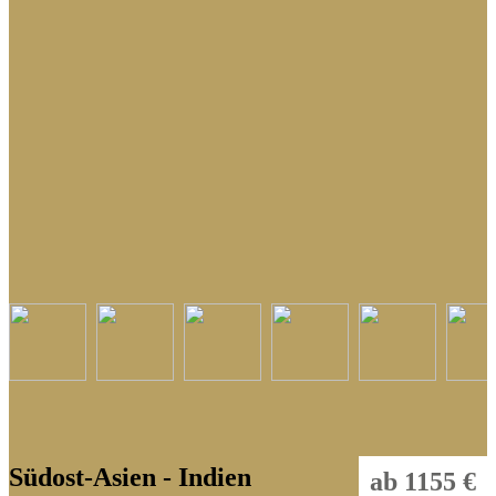
Indonesien
Kambodscha
Laos
Malaysia
Malediven
Myanmar
Nepal
Philippinen
Singapur
Sri Lanka
Thailand
Tibet
Südost-Asien - Indien
ab 1155 €