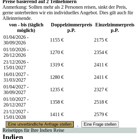
Preise basierend auf 2 Teilnehmern
Anmerkung: Sollten mehr als 2 Personen reisen, sinkt der Preis,
gerne unterbreiten wir ein individuelles Angebot. Dies gilt auch für
Alleinreisende.
von - bis (täglich
Doppelzimmerpreis
Einzelzimmerpreis
möglich)
p.P.
p.P.
01/04/2026 -
1155 €
2175 €
30/09/2026
01/10/2026 -
1270 €
2354 €
20/12/2026
21/12/2026 -
1319 €
2411 €
15/01/2027
16/01/2027 -
1280 €
2411 €
31/03/2027
01/04/2027 -
1235 €
2327 €
30/09/2027
01/10/2027 -
1358 €
2518 €
20/12/2027
21/12/2027 -
1411 €
2579 €
15/01/2028
Eine unverbindliche Anfrage stellen
Eine Frage stellen
Reisetipps für Ihre Indien Reise
Indien